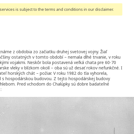
ervices is subject to the terms and conditions
in our disclaimer
.
áme z obdobia zo začiatku druhej svetovej vojny. Žiaľ
äčšiny ostatných v tomto období – nemala dlhé trvanie, v roku
kými vojakmi. Neskôr bola postavená veľká chata pre 60-70
arske vleky v blízkom okolí – oba sú už desať rokov nefunkčné. I
ateľ horských chát – požiar. V roku 1982 do tla vyhorela,
nel s hospodárskou budovou. Z tejto hospodárskej budovy
 Chlebom. Pred vchodom do Chalúpky sú dobre badateľné
: