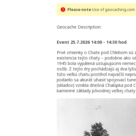
Please note
Use of geocaching.com s
Geocache Description:
Event 25.7.2026 14:00 - 14:30 hod
Prvé zmienky o Chate pod Chlebom sú zn
existencia tejto chaty – podobne ako v
1945 bola vypálená ustupujúcimi nemec
osôb. Z tejto éry pochádzajú aj dva lyži
túto veľkú chatu postihol najväčší nepri
podarilo sa akurát uhasiť spojovací tu
(skladov) vznikla dnešná Chalúpka pod
kamenné základy pôvodnej veľkej chaty 