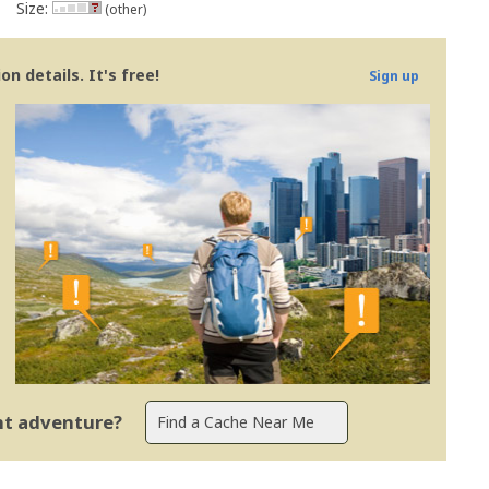
Size:
(other)
n details. It's free!
Sign up
ent adventure?