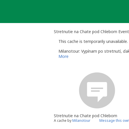
Skip
to
content
Stretnutie na Chate pod Chlebom Even
This cache is temporarily unavailable.
Milanotour: Vypínam po stretnutí, ďa
More
Stretnutie na Chate pod Chlebom
A cache by
Milanotour
Message this ow