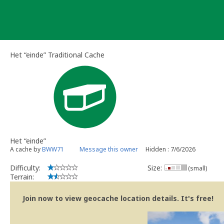
Skip
to
content
Het “einde” Traditional Cache
Het “einde”
A cache by
BWW71
Message this owner
Hidden : 7/6/2026
Difficulty:
Size:
(small)
Terrain:
Join now to view geocache location details. It's free!