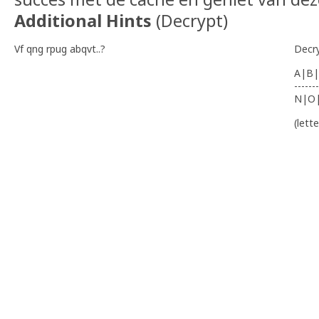
Additional Hints
(
Decrypt
)
Vf qng rpug abqvt..?
Decr
A|B|
-------
N|O
(lett