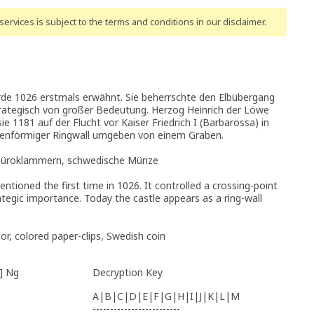
ervices is subject to the terms and conditions
in our disclaimer
.
urde 1026 erstmals erwähnt. Sie beherrschte den Elbübergang
trategisch von großer Bedeutung. Herzog Heinrich der Löwe
ie 1181 auf der Flucht vor Kaiser Friedrich I (Barbarossa) in
ogenförmiger Ringwall umgeben von einem Graben.
e Büroklammern, schwedische Münze
tioned the first time in 1026. It controlled a crossing-point
ategic importance. Today the castle appears as a ring-wall
or, colored paper-clips, Swedish coin
:] Ng
Decryption Key
A|B|C|D|E|F|G|H|I|J|K|L|M
-------------------------