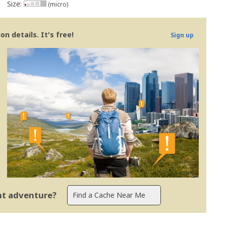
Size:
(micro)
n details. It's free!
Sign up
ent adventure?