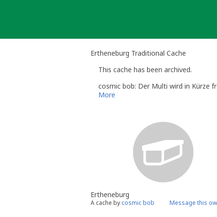
Skip
to
content
Ertheneburg Traditional Cache
This cache has been archived.
cosmic bob: Der Multi wird in Kürze fr
More
Ertheneburg
A cache by
cosmic bob
Message this ow