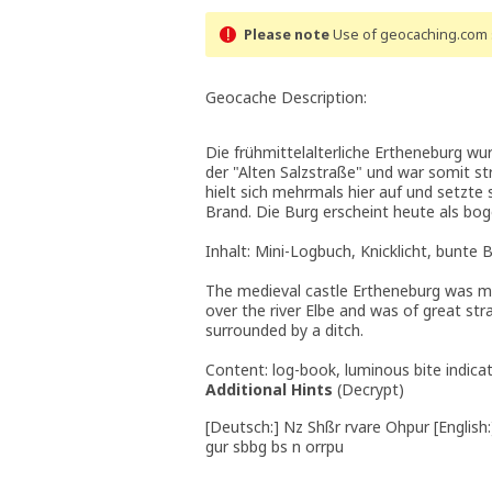
Please note
Use of geocaching.com s
Geocache Description:
Die frühmittelalterliche Ertheneburg w
der "Alten Salzstraße" und war somit s
hielt sich mehrmals hier auf und setzte s
Brand. Die Burg erscheint heute als b
Inhalt: Mini-Logbuch, Knicklicht, bunt
The medieval castle Ertheneburg was men
over the river Elbe and was of great str
surrounded by a ditch.
Content: log-book, luminous bite indicat
Additional Hints
(
Decrypt
)
[Deutsch:] Nz Shßr rvare Ohpur [English
gur sbbg bs n orrpu