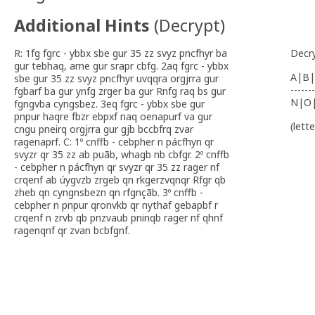
Additional Hints
(
Decrypt
)
R: 1fg fgrc - ybbx sbe gur 35 zz svyz pncfhyr ba
Decr
gur tebhaq, arne gur srapr cbfg. 2aq fgrc - ybbx
A|B|
sbe gur 35 zz svyz pncfhyr uvqqra orgjrra gur
-------
fgbarf ba gur ynfg zrger ba gur Rnfg raq bs gur
N|O
fgngvba cyngsbez. 3eq fgrc - ybbx sbe gur
pnpur haqre fbzr ebpxf naq oenapurf va gur
(lett
cngu pneirq orgjrra gur gjb bccbfrq zvar
ragenaprf. C: 1º cnffb - cebpher n pácfhyn qr
svyzr qr 35 zz ab puãb, whagb nb cbfgr. 2º cnffb
- cebpher n pácfhyn qr svyzr qr 35 zz rager nf
crqenf ab úygvzb zrgeb qn rkgerzvqnqr Rfgr qb
zheb qn cyngnsbezn qn rfgnçãb. 3º cnffb -
cebpher n pnpur qronvkb qr nythaf gebapbf r
crqenf n zrvb qb pnzvaub pninqb rager nf qhnf
ragenqnf qr zvan bcbfgnf.