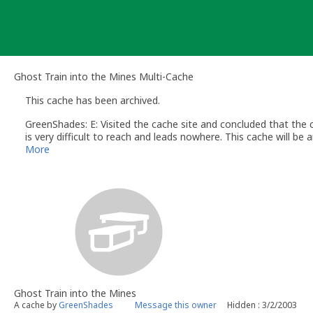
Skip
to
content
Ghost Train into the Mines Multi-Cache
This cache has been archived.
GreenShades: E: Visited the cache site and concluded that the 
is very difficult to reach and leads nowhere. This cache will be a
P: Visitamos o lugar da cache e concluímos que o recipiente nã
More
de acesso difícil e não tem saída. Esta cache será arquivada.
Ghost Train into the Mines
A cache by
GreenShades
Message this owner
Hidden : 3/2/2003