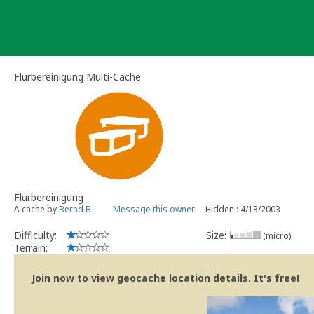
Skip
to
content
Flurbereinigung Multi-Cache
Flurbereinigung
A cache by
Bernd B
Message this owner
Hidden : 4/13/2003
Difficulty:
Size:
(micro)
Terrain:
Join now to view geocache location details. It's free!