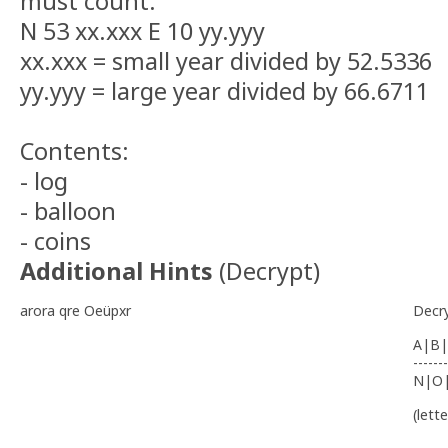
must count:
N 53 xx.xxx E 10 yy.yyy
xx.xxx = small year divided by 52.5336
yy.yyy = large year divided by 66.6711
Contents:
- log
- balloon
- coins
Additional Hints
(
Decrypt
)
arora qre Oeüpxr
Decr
A|B|
-------
N|O
(lett