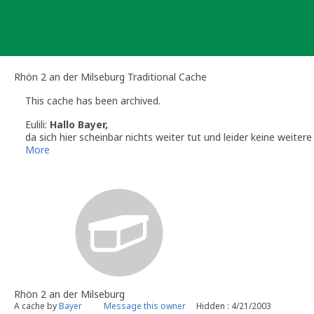
Skip
to
content
Rhön 2 an der Milseburg Traditional Cache
This cache has been archived.
Eulili:
Hallo Bayer,
da sich hier scheinbar nichts weiter tut und leider keine weite
Weitere Informationen findest Du unter den
Support Seiten
vo
More
Denke bitte daran eventuellen Geomüll (Cachebehälter, Zwisc
Mit freundlichem Gruß
Eulili
Volunteer Geocaching.com Reviewer
Rhön 2 an der Milseburg
A cache by
Bayer
Message this owner
Hidden : 4/21/2003