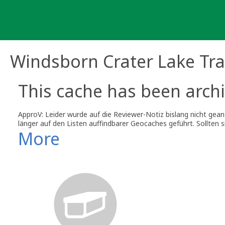
Skip
to
content
Windsborn Crater Lake Tra
This cache has been archi
ApproV: Leider wurde auf die Reviewer-Notiz bislang nicht geant
länger auf den Listen auffindbarer Geocaches geführt. Sollten 
More
lässt sich jederzeit wieder rückgängig machen.
Mit freundlichen Grüßen,
ApproV (geocaching.com - Volunteer reviewer for Germany) [gre
Mailprogrammes, um auf diese Nachricht zu reagieren! Gehe au
immer die URL oder den Wegpunkt (GCxxxx) deines Caches an![
[url=http://www.die-reviewer.info/guidelines.htm]Das geocachi