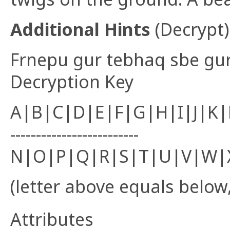
Additional Hints
(
Decrypt
)
Frnepu gur tebhaq sbe gur
Decryption Key
A|B|C|D|E|F|G|H|I|J|K
-------------------------
N|O|P|Q|R|S|T|U|V|W|
(letter above equals below,
Attributes