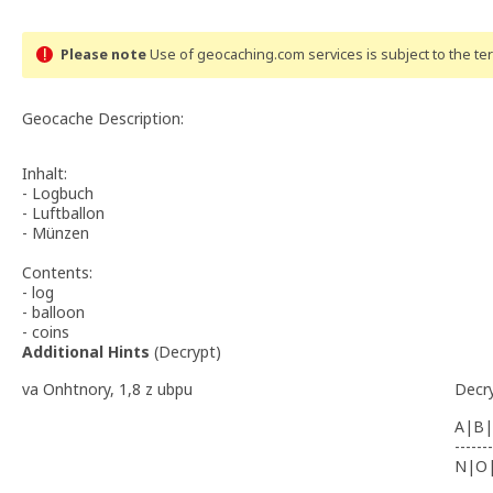
Please note
Use of geocaching.com services is subject to the t
Geocache Description:
Inhalt:
- Logbuch
- Luftballon
- Münzen
Contents:
- log
- balloon
- coins
Additional Hints
(
Decrypt
)
va Onhtnory, 1,8 z ubpu
Decr
A|B|
-------
N|O