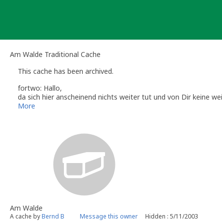
Skip
to
content
Am Walde Traditional Cache
This cache has been archived.
fortwo: Hallo,
da sich hier anscheinend nichts weiter tut und von Dir keine wei
Sollten sich neue Umstände ergeben, kontaktiere mich bitte u
More
Listing binnen 3 Monaten (nach erneuter Prüfung) wieder aus d
Falls Du diese Cacheidee nicht weiterverfolgen möchtest, denk
einzusammeln.
Danke und Gruß
fortwo
Volunteer Reviewer for Geocaching.com
http://www.geocaching.com/profile/?u=fortwo
https://www.facebook.com/ReviewerFortwo
Am Walde
A cache by
Bernd B
Message this owner
Hidden : 5/11/2003