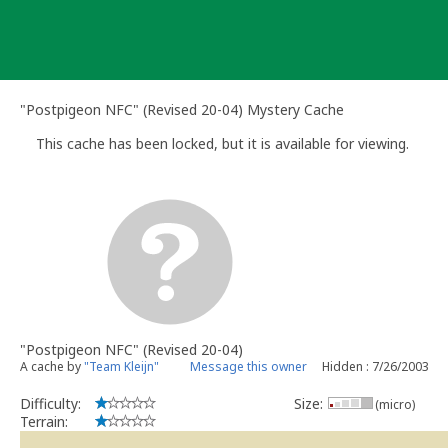
Skip
to
content
"Postpigeon NFC" (Revised 20-04) Mystery Cache
This cache has been locked, but it is available for viewing.
"Postpigeon NFC" (Revised 20-04)
A cache by
"Team Kleijn"
Message this owner
Hidden : 7/26/2003
Difficulty:
Size:
(micro)
Terrain: