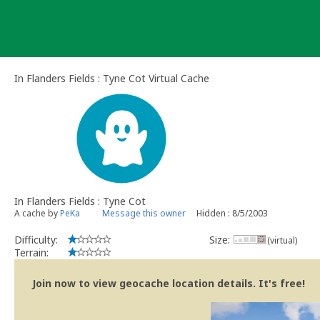
Skip
to
content
In Flanders Fields : Tyne Cot Virtual Cache
In Flanders Fields : Tyne Cot
A cache by
PeKa
Message this owner
Hidden : 8/5/2003
Difficulty:
Size:
(virtual)
Terrain:
Join now to view geocache location details. It's free!