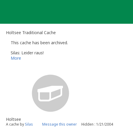
Skip
to
content
Holtsee Traditional Cache
This cache has been archived.
Silas: Leider raus!
More
Holtsee
A cache by
Silas
Message this owner
Hidden : 1/21/2004