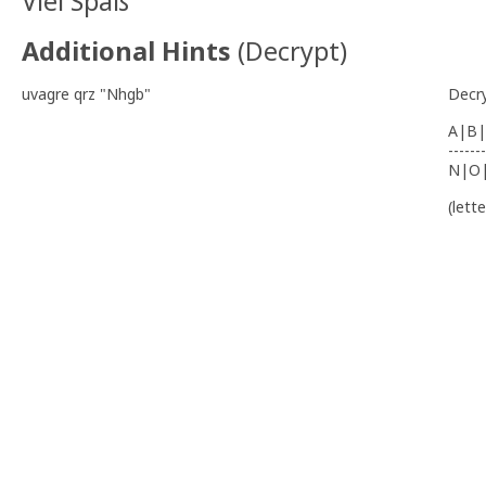
Viel Spaß
Additional Hints
(
Decrypt
)
uvagre qrz "Nhgb"
Decr
A|B|
-------
N|O
(lett