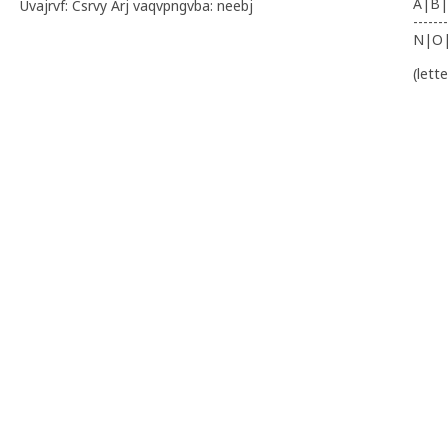
A|B|
Uvajrvf: Csrvy Arj vaqvpngvba: neebj
-------
N|O
(lett