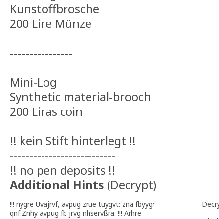
Kunstoffbrosche
200 Lire Münze
----------------
Mini-Log
Synthetic material-brooch
200 Liras coin
!! kein Stift hinterlegt !!
---------------------------
!! no pen deposits !!
Additional Hints
(
Decrypt
)
!!! nygre Uvajrvf, avpug zrue tüygvt: zna fbyygr
Decr
qnf Znhy avpug fb jrvg nhservßra. !!! Arhre