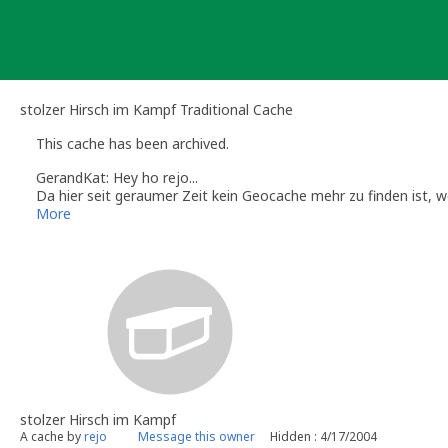
Skip
to
content
stolzer Hirsch im Kampf Traditional Cache
This cache has been archived.
GerandKat: Hey ho rejo...
Da hier seit geraumer Zeit kein Geocache mehr zu finden ist, w
Damit ist der Cache nicht mehr in der Liste der zu findenden 
More
Wenn du an dieser Stelle wieder einen Cache platzieren möchtes
Liebe Grüße
GerandKat
Katrin und Gerwin
Volunteer Reviewer bei Geocaching.com
Regionale Besonderheiten findet ihr in unserem
Wiki
Tipps & Tricks gibt es auf den Info-Seiten der deutschsprachig
stolzer Hirsch im Kampf
A cache by
rejo
Message this owner
Hidden : 4/17/2004