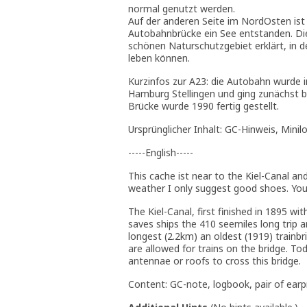
normal genutzt werden.
Auf der anderen Seite im NordOsten ist
Autobahnbrücke ein See entstanden. Di
schönen Naturschutzgebiet erklärt, in d
leben können.
Kurzinfos zur A23: die Autobahn wurde in
Hamburg Stellingen und ging zunächst b
Brücke wurde 1990 fertig gestellt.
Ursprünglicher Inhalt: GC-Hinweis, Minil
-----English-----
This cache ist near to the Kiel-Canal a
weather I only suggest good shoes. You
The Kiel-Canal, first finished in 1895 
saves ships the 410 seemiles long trip
longest (2.2km) an oldest (1919) trainbr
are allowed for trains on the bridge. T
antennae or roofs to cross this bridge.
Content: GC-note, logbook, pair of earpro