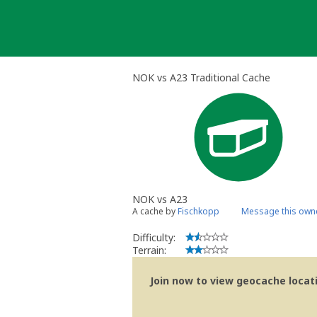
Skip
to
content
NOK vs A23 Traditional Cache
NOK vs A23
A cache by
Fischkopp
Message this own
Difficulty:
Terrain:
Join now to view geocache locatio