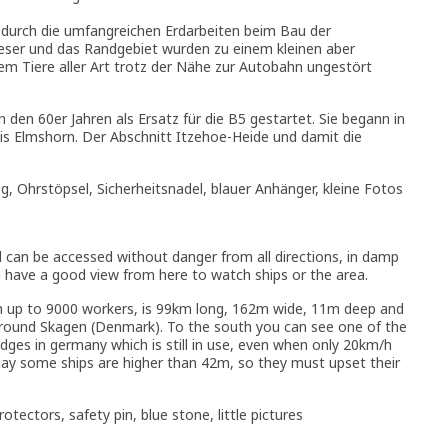
 durch die umfangreichen Erdarbeiten beim Bau der
eser und das Randgebiet wurden zu einem kleinen aber
em Tiere aller Art trotz der Nähe zur Autobahn ungestört
 den 60er Jahren als Ersatz für die B5 gestartet. Sie begann in
is Elmshorn. Der Abschnitt Itzehoe-Heide und damit die
og, Ohrstöpsel, Sicherheitsnadel, blauer Anhänger, kleine Fotos
nd can be accessed without danger from all directions, in damp
 have a good view from here to watch ships or the area.
with up to 9000 workers, is 99km long, 162m wide, 11m deep and
 around Skagen (Denmark). To the south you can see one of the
idges in germany which is still in use, even when only 20km/h
oday some ships are higher than 42m, so they must upset their
tectors, safety pin, blue stone, little pictures