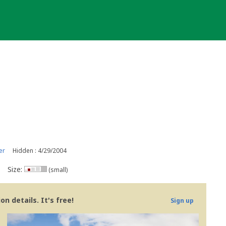
er
Hidden : 4/29/2004
Size:
(small)
n details. It's free!
Sign up