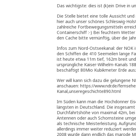
Das wichtigste: dies ist (k)ein Drive in 
Die Stelle bietet eine tolle Aussicht u
hier auch unser schönes Schleswig-Hol
zahlreiche Fortbewegungsmitteln erreic
Containerschiff :-) Bei feuchtem Wetter 
den Cache bitte vernünftig, über die Jah
Infos zum Nord-Ostseekanal: der NOK i
den Schiffen die 410 Seemeilen lange 
ist heute etwa 11m tief, 162m breit un
ursprüngliche Kaiser-Wilhelm-Kanals 188
beschäftigt 80Mio Kubikmeter Erde aus
Wer will kann sich dazu die gelungene
anschauen: https://www.ndr.de/fernseh
Kanal,unseregeschichte890.html
Im Süden kann man die Hochdonner Eise
längsten in Deutschland. Die insgesamt 
Durchfahrtshöhe von maximal 42m, bei 
Antennen oder auch Schornsteine umgekl
als technische Meisterleistung. Aufgru
allerdings immer weiter reduziert werd
2008 wurde dann endlich das marode Mit