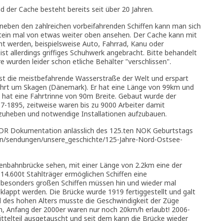
und der Cache besteht bereits seit über 20 Jahren.
nd neben den zahlreichen vorbeifahrenden Schiffen kann man sich
stein mal von etwas weiter oben ansehen. Der Cache kann mit
ht werden, beispielsweise Auto, Fahrrad, Kanu oder
ist allerdings griffiges Schuhwerk angebracht. Bitte behandelt
re wurden leider schon etliche Behälter "verschlissen".
st die meistbefahrende Wasserstraße der Welt und erspart
Fahrt um Skagen (Dänemark). Er hat eine Länge von 99km und
d hat eine Fahrtrinne von 90m Breite. Gebaut wurde der
7-1895, zeitweise waren bis zu 9000 Arbeiter damit
zuheben und notwendige Installationen aufzubauen.
 NDR Dokumentation anlässlich des 125.ten NOK Geburtstags
en/sendungen/unsere_geschichte/125-Jahre-Nord-Ostsee-
nbahnbrücke sehen, mit einer Länge von 2.2km eine der
14.600t Stahlträger ermöglichen Schiffen eine
besonders großen Schiffen müssen hin und wieder mal
appt werden. Die Brücke wurde 1919 fertiggestellt und galt
nd des hohen Alters musste die Geschwindigkeit der Züge
en, Anfang der 2000er waren nur noch 20km/h erlaubt! 2006-
telteil ausgetauscht und seit dem kann die Brücke wieder