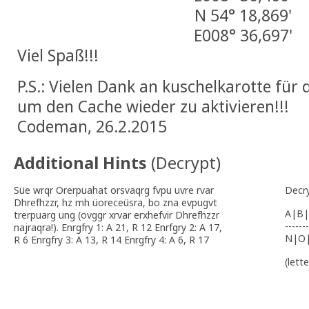
N 54° 18,869'
E008° 36,697'
Viel Spaß!!!
P.S.: Vielen Dank an kuschelkarotte für d
um den Cache wieder zu aktivieren!!!
Codeman, 26.2.2015
Additional Hints
(
Decrypt
)
Süe wrqr Orerpuahat orsvaqrg fvpu uvre rvar
Decr
Dhrefhzzr, hz mh üoreceüsra, bo zna evpugvt
A|B|
trerpuarg ung (ovggr xrvar erxhefvir Dhrefhzzr
-------
najraqra!). Enrgfry 1: A 21, R 12 Enrfgry 2: A 17,
N|O
R 6 Enrgfry 3: A 13, R 14 Enrgfry 4: A 6, R 17
(lett