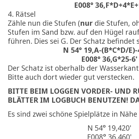
E008° 36,F*D+4*E+
4. Rätsel
Zähle nun die Stufen (
nur
die Stufen, o
Stufen im Sand bzw. auf den Hügel rauf!
führen. Dies sei G. Der Schatz befindet s
N 54° 19,A-(B*C*D/E)-
E008° 36,G*25-6'
Der Schatz ist oberhalb der Wasserkante 
Bitte auch dort wieder gut verstecken.
BITTE BEIM LOGGEN VORDER- UND R
BLÄTTER IM LOGBUCH BENUTZEN! D
Es sind zwei schöne Spielplätze in Näh
N 54° 19,420'
E008° 36,460'