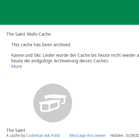
Skip
to
content
The Saint Multi-Cache
This cache has been archived.
Kanne und Siki: Leider wurde der Cache bis heute nicht wieder 
heute die endgültige Archivierung dieses Caches.
Wenn du an dieser Stelle wieder einen Cache platzieren möchtes
More
Gruß,
Sanne
Kanne und Siki
(Official Geocaching.com Volunteer Reviewer)
Die Info-Seiten der deutschsprachigen Reviewer:
http://www.gc
The Saint
A cache by
Codeman && Poldi
Message this owner
Hidden : 5/29/2