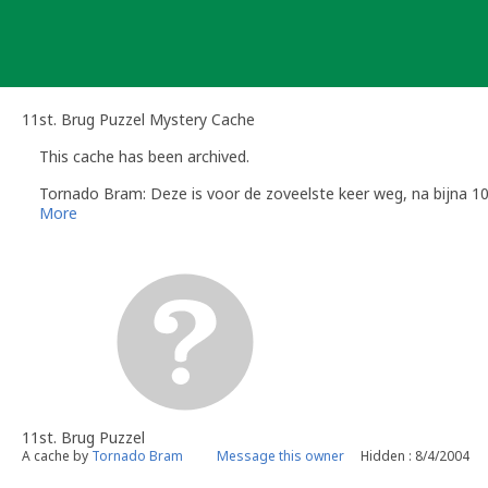
Skip
to
content
11st. Brug Puzzel Mystery Cache
This cache has been archived.
Tornado Bram: Deze is voor de zoveelste keer weg, na bijna 10 
More
11st. Brug Puzzel
A cache by
Tornado Bram
Message this owner
Hidden : 8/4/2004