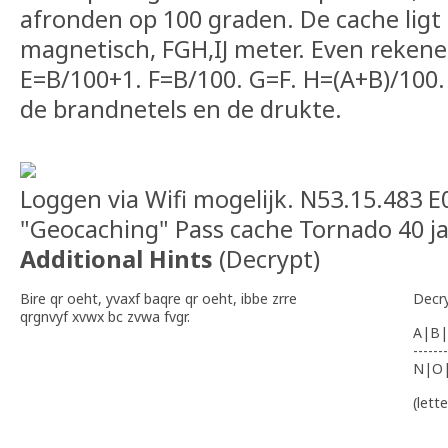
afronden op 100 graden. De cache lig
magnetisch, FGH,IJ meter. Even rekene
E=B/100+1. F=B/100. G=F. H=(A+B)/100.
de brandnetels en de drukte.
Loggen via Wifi mogelijk. N53.15.483 E
"Geocaching" Pass cache Tornado 40 ja
Additional Hints
(
Decrypt
)
Bire qr oeht, yvaxf baqre qr oeht, ibbe zrre
Decr
qrgnvyf xvwx bc zvwa fvgr.
A|B|
-------
N|O
(lett