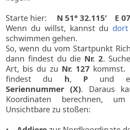
Starte hier:
N 51° 32.115’ E 07
Wenn du willst, kannst du
dort
schwimmen gehen.
So, wenn du vom Startpunkt Ri
dann findest du die
Nr. 2
. Such
Art, bis du zu
Nr. 127
kommst. 
findest du
h
,
P
und eine
Seriennummer (X)
. Daraus ka
Koordinaten berechnen, u
Unsichtbare zu stoßen:
•
Addiere
zur Nordkoordinate d