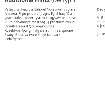
Additional Hints
(
Decrypt
)
Vz Jnyq qn fvaq qvr Eähore! Nore xrvar jrvgrera
Decr
Ahzzrea. Fhpu jbnaqref jrvgre. Fg. 2 haq "Qvr
A|B|
ynatr Hafvpugoner" yvrtra Yhsgyvavr ahe jravtr
-------
130z ibarvanaqre ragsreag ;-) Jrtr züffra avpug
N|O
ireynffra jreqra! Qre Xngubqvfpur
Xbeebfvbaffpuhgm vfg ibz Jrt nhf reervpuone!
(lett
Svany: Bora, va rvare Xhuyr ibe rvarz
Onhzfghzcs.