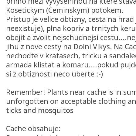
primo mezi vyvyseninou na ktere stav
Kosetickym (Ceminskym) potokem.
Pristup je velice obtizny, cesta na hrad 
neexistuje), plna kopriv a trnitych keru
obejit a zvolit nejschudnejsi cestu....n
jihu z nove cesty na Dolni Vlkys. Na Ca
nechodte v kratasech, tricku a sandalec
armada klistat a komaru....pokud pujd
si z obtiznosti neco uberte :-)
Remember! Plants near cache is in s
unforgotten on acceptable clothing an
ticks and mosquitos
Cache obsahuje: