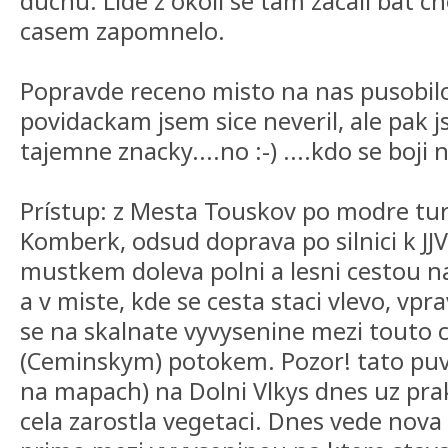
duchu. Lide z okoli se tam zacali bat c
casem zapomnelo.
Popravde receno misto na nas pusobilo
povidackam jsem sice neveril, ale pak j
tajemne znacky....no :-) ....kdo se boj
Prístup: z Mesta Touskov po modre tur
Komberk, odsud doprava po silnici k JJV
mustkem doleva polni a lesni cestou na
a v miste, kde se cesta staci vlevo, vp
se na skalnate vyvysenine mezi touto 
(Ceminskym) potokem. Pozor! tato puv
na mapach) na Dolni Vlkys dnes uz prak
cela zarostla vegetaci. Dnes vede nova 