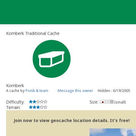
Skip
to
content
Komberk Traditional Cache
Komberk
A cache by
Ponik & team
Message this owner
Hidden : 6/19/2005
Difficulty:
Size:
(small)
Terrain:
Join now to view geocache location details. It's free!