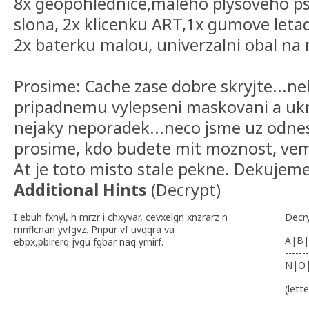
8x geopohlednice,maleho plysoveho ps
slona, 2x klicenku ART,1x gumove letad
2x baterku malou, univerzalni obal na
Prosime: Cache zase dobre skryjte...
pripadnemu vylepseni maskovani a ukry
nejaky neporadek...neco jsme uz odnesl
prosime, kdo budete mit moznost, vem
At je toto misto stale pekne. Dekujem
Additional Hints
(
Decrypt
)
I ebuh fxnyl, h mrzr i chxyvar, cevxelgn xnzrarz n
Decr
mnflcnan yvfgvz. Pnpur vf uvqqra va
A|B|
ebpx,pbirerq jvgu fgbar naq yrnirf.
-------
N|O
(lett