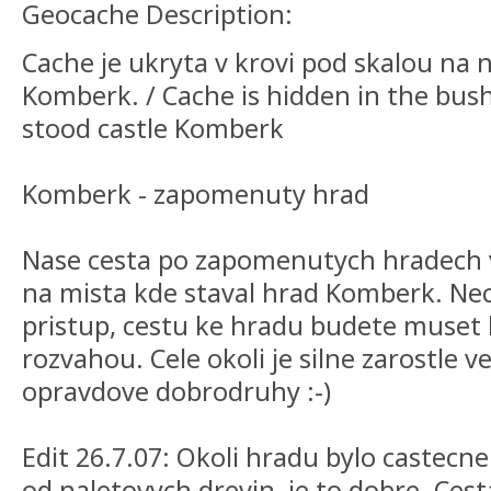
Geocache Description:
Cache je ukryta v krovi pod skalou na n
Komberk. / Cache is hidden in the bus
stood castle Komberk
Komberk - zapomenuty hrad
Nase cesta po zapomenutych hradech 
na mista kde staval hrad Komberk. Nec
pristup, cestu ke hradu budete muset 
rozvahou. Cele okoli je silne zarostle v
opravdove dobrodruhy :-)
Edit 26.7.07: Okoli hradu bylo castecn
od naletovych drevin, je to dobre. Ces