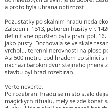
a proto byla ubrana obtiznost.
Pozustatky po skalnim hradu nedalek
Zalozen r. 1313, poboren husity v r. 14
definitivne opušten byl v první pol. 16. 
jako pusty. Dochovala se ve skale tesa
vrcholu, terenni nerovnosti na plose p
Asi 500 metru pod hradem po silnici s
nachazi barokni dvur stejneho jmena ze
stavbu byl hrad rozebiran.
Verte neverte:
Po rozebrani hradu se misto stalo dej
magickych ritualu, mely se zde konat s