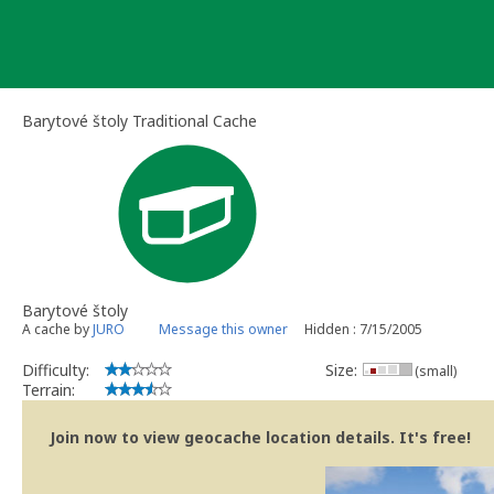
Skip
to
content
Barytové štoly Traditional Cache
Barytové štoly
A cache by
JURO
Message this owner
Hidden : 7/15/2005
Difficulty:
Size:
(small)
Terrain:
Join now to view geocache location details. It's free!