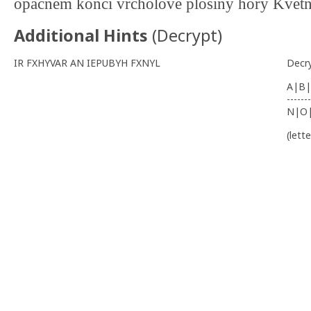
opacnem konci vrcholove plosiny hory Kvetn
Additional Hints
(
Decrypt
)
IR FXHYVAR AN IEPUBYH FXNYL
Decr
A|B|
-------
N|O
(lett