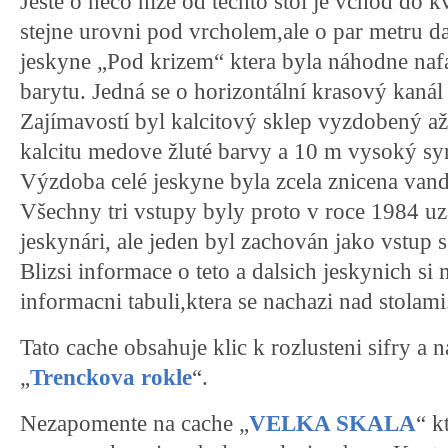
Jeste o neco nize od techto stol je vchod do k
stejne urovni pod vrcholem,ale o par metru d
jeskyne „Pod krizem“ ktera byla náhodne nafá
barytu. Jedná se o horizontální krasový kaná
Zajímavostí byl kalcitový sklep vyzdobený a
kalcitu medove žluté barvy a 10 m vysoký s
Výzdoba celé jeskyne byla zcela znicena van
Všechny tri vstupy byly proto v roce 1984 u
jeskynári, ale jeden byl zachován jako vstup s
Blizsi informace o teto a dalsich jeskynich si 
informacni tabuli,ktera se nachazi nad stolami
Tato cache obsahuje klic k rozlusteni sifry a 
„
Trenckova rokle
“.
Nezapomente na cache „
VELKA SKALA
“ k