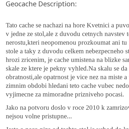
Geocache Description:
Tato cache se nachazi na hore Kvetnici a puv
v jedne ze stol,ale z duvodu cetnych navstev te
nerostu,kteri neopomenou prozkoumat ani tu 
stole a taky z duvodu celkem nebezpecneho st
hrozi zricenim, je cache umistena na blizke sa
skale ze ktere je pekny vyhled.Na skalu se da
obratnosti,ale opatrnost je vice nez na miste 
zimnim obdobi hledani teto cache vubec nedo
vyjimecne za mimoradne prizniveho pocasi.
Jako na potvoru doslo v roce 2010 k zamrizova
nejsou volne pristupne...