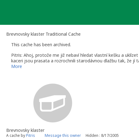
Skip
to
content
Brevnovsky klaster Traditional Cache
This cache has been archived.
Pitris: Ahoj, protože me již nebaví hledat vlastní kešku a uklízet
kaceri jsou prasata a rozrochnili starodávnou dlažbu tak, že jí t
Je zajímavé, že pixla vydržela bez jediného problému. Pred tremi 
More
Kešku vraceli na své místo, proste ideál. Teprve kaceri "nového 
místech se asi nebudou moci zakládat.
Je mi to moc líto, protože k pixle jsme meli citový vztah. Byla na
Pitris
Brevnovsky klaster
A cache by
Pitris
Message this owner
Hidden : 8/17/2005