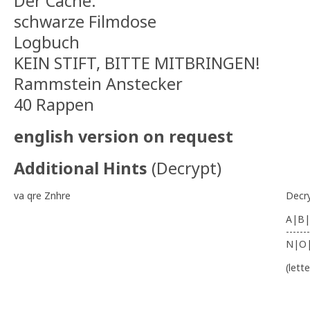
Der Cache:
schwarze Filmdose
Logbuch
KEIN STIFT, BITTE MITBRINGEN!
Rammstein Anstecker
40 Rappen
english version on request
Additional Hints
(
Decrypt
)
va qre Znhre
Decr
A|B|
-------
N|O
(lett