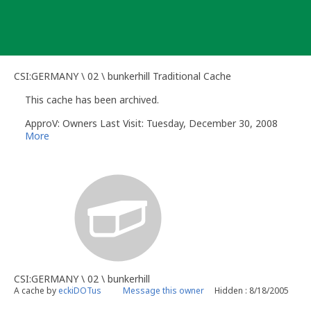
Skip
to
content
CSI:GERMANY \ 02 \ bunkerhill Traditional Cache
This cache has been archived.
ApproV: Owners Last Visit: Tuesday, December 30, 2008
More
CSI:GERMANY \ 02 \ bunkerhill
A cache by
eckiDOTus
Message this owner
Hidden : 8/18/2005