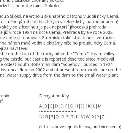
ohu v blízkosti zríceniny Sokolcí.
ky bill, near the ruins “Sokolci“
u Sokolcí, na vrcholu skalnatého ostrohu v údolí rícky Cerná.
, nicméne již od dob husitských válek (kdy byl patrne poboren)
skály se zríceninou je pak nejstarší jihoceská prehrada –
již v roce 1924 na rícce Cerná. Prehrada byla v roce 2002
é dobe se opravuje. Za zmínku také stojí tunel s vetracími
y na náhon malé vodní elektrárny níže po proudu rícky Cerná.
jí za návštevu.
astle on the top of the rocky bill in the “Cerná “stream valley.
ng the castle, but castle is reported deserted since medieval
 the oldest South Bohemian dam “Sobenov”, builded in 1924.
e historical flood in 2002 and at present repair works are on the
nnel water supply drive from the dam to the small water plant
cenib
Decryption Key
af,
A|B|C|D|E|F|G|H|I|J|K|L|M
-------------------------
N|O|P|Q|R|S|T|U|V|W|X|Y|Z
(letter above equals below, and vice versa)