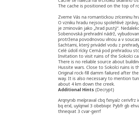
Cache se nalézá na vrcholku skalního ostr
The cache is positioned on the top of roc
Zveme Vás na romantickou zríceninu hrad
O vzniku hradu nejsou spolehlivé zprávy
je zminován jako „hrad pustý“. Nedaleko 
Sobenovská prehradní nádrž, vybudovaná 
protržena povodnovou vlnou a v soucasn
šachtami, který privádel vodu z prehrad
Celé údolí rícky Cerná pod prehradou sto
Invitation to visit ruins of the Sokolci c
There is no reliable source about buildi
Hussite wars. Close to Sokolci ruins is
Original rock-fill damm failured after th
way. It is also necessary to mention tu
about 4 km down the creek.
Additional Hints
(
Decrypt
)
Arqnyrxb meípraval cbq fxnyaíz cerivfrz i
bq erxl, uyíqnwí 3 obebivpr. Pybfr gb ehv
thneqvat 3 cvar-gerrf