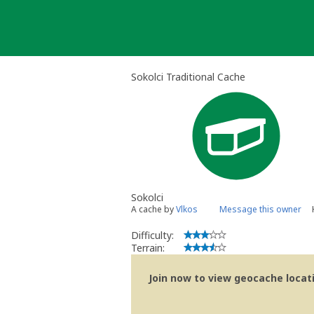
Skip
to
content
Sokolci Traditional Cache
Sokolci
A cache by
Vlkos
Message this owner
Difficulty:
Terrain:
Join now to view geocache locatio