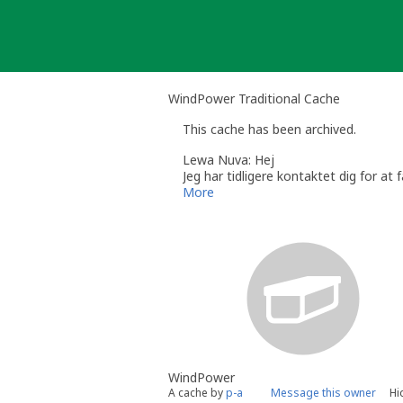
Skip
to
content
WindPower Traditional Cache
This cache has been archived.
Lewa Nuva: Hej
Jeg har tidligere kontaktet dig for at
cachen.
More
Det er ikke noget problem at åbne ca
Venlig hilsen
Lewa Nuva
Note: Svar ikke direkte på denne mai
u=lewa+nuva og send en mail, eller o
Send venligst også GC nummeret på cac
WindPower
A cache by
p-a
Message this owner
Hi