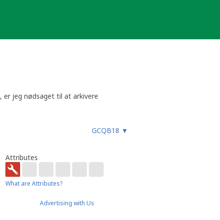
 er jeg nødsaget til at arkivere
GCQB18
▼
 http://www.geocaching.com/profile/?
Attributes
ndelsen drejer sig om
What are Attributes?
Advertising with Us