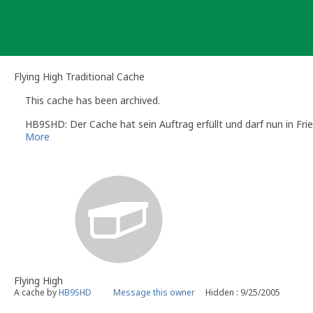
Skip
to
content
Flying High Traditional Cache
This cache has been archived.
HB9SHD: Der Cache hat sein Auftrag erfüllt und darf nun in Fri
More
Flying High
A cache by
HB9SHD
Message this owner
Hidden : 9/25/2005