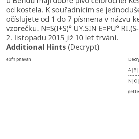
u Bendů mají dobré pivo celoročně! Ke
od kostela. K souřadnicím se jednoduše
očíslujete od 1 do 7 písmena v názvu k
vzorečku. N=S(I+S)° UY.SIN E=PU° RI.(S-
2. listopadu 2015 již 10 let trvání.
Additional Hints
(
Decrypt
)
ebfn pnavan
Decr
A|B|
-------
N|O
(lett