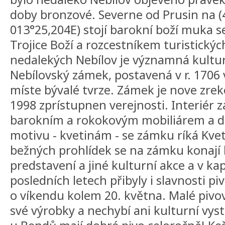
doby bronzové. Severne od Prusin na (
013°25,204E) stojí barokní boží muka s
Trojice Boží a rozcestníkem turistický
nedalekých Nebílov je významná kultu
Nebílovský zámek, postavená v r. 1706
míste bývalé tvrze. Zámek je nove zre
1998 zprístupnen verejnosti. Interiér 
barokním a rokokovým mobiliárem a dí
motivu - kvetinám - se zámku ríká Kve
bežných prohlídek se na zámku konají 
predstavení a jiné kulturní akce a v kap
posledních letech přibyly i slavnosti p
o víkendu kolem 20. května. Malé pivo
své výrobky a nechybí ani kulturní vyst