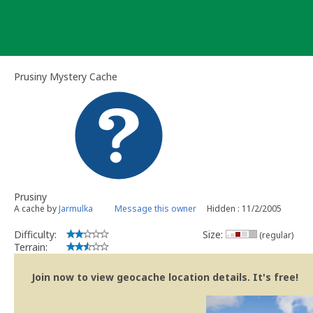
Skip
to
content
Prusiny Mystery Cache
Prusiny
A cache by
Jarmulka
Message this owner
Hidden : 11/2/2005
Difficulty:
Size:
(regular)
Terrain:
Join now to view geocache location details. It's free!