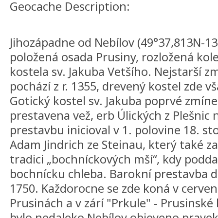
Geocache Description:
Jihozápadne od Nebílov (49°37,813N-13°
položená osada Prusiny, rozložená kol
kostela sv. Jakuba Vetšího. Nejstarší z
pochází z r. 1355, drevený kostel zde vša
Gotický kostel sv. Jakuba poprvé zmínen
prestavena vež, erb Úlických z Plešnic 
prestavbu inicioval v 1. polovine 18. st
Adam Jindrich ze Steinau, který také z
tradici „bochníckových mší“, kdy podda
bochnícku chleba. Barokní prestavba d
1750. Každorocne se zde koná v cervenc
Prusinách a v zárí "Prkule" - Prusinské k
bylo nedaleko Nebílov objeveno praveké