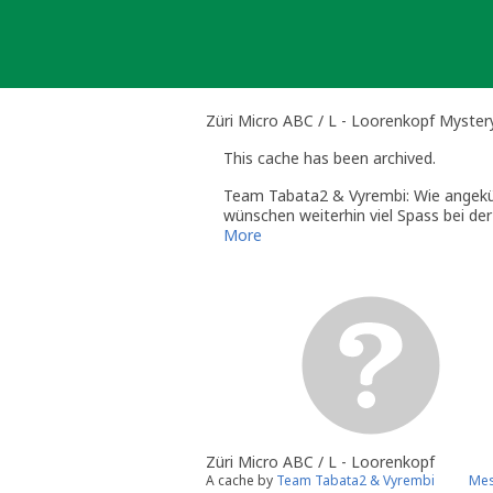
Skip
to
content
Züri Micro ABC / L - Loorenkopf Myster
This cache has been archived.
Team Tabata2 & Vyrembi: Wie angekünd
wünschen weiterhin viel Spass bei de
More
Züri Micro ABC / L - Loorenkopf
A cache by
Team Tabata2 & Vyrembi
Mes