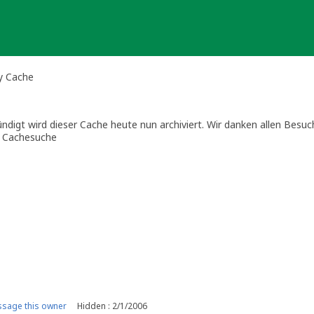
y Cache
igt wird dieser Cache heute nun archiviert. Wir danken allen Besuch
r Cachesuche
sage this owner
Hidden : 2/1/2006