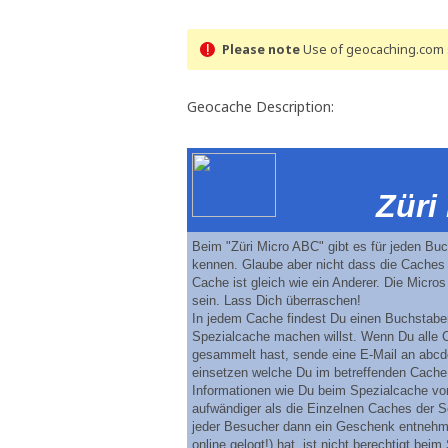
Please note
Use of geocaching.com s
Geocache Description:
Züri
Beim "Züri Micro ABC" gibt es für jeden Bu
kennen. Glaube aber nicht dass die Caches a
Cache ist gleich wie ein Anderer. Die Micro
sein. Lass Dich überraschen!
In jedem Cache findest Du einen Buchstaben
Spezialcache machen willst. Wenn Du alle 
gesammelt hast, sende eine E-Mail an abc
einsetzen welche Du im betreffenden Cache
Informationen wie Du beim Spezialcache vo
aufwändiger als die Einzelnen Caches der S
jeder Besucher dann ein Geschenk entnehm
online gelogt!) hat, ist nicht berechtigt be