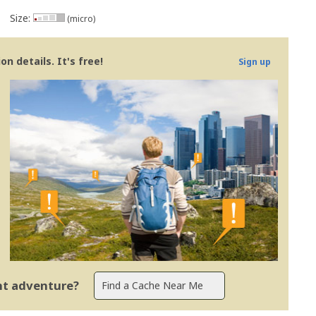
Size:
(micro)
n details. It's free!
Sign up
ent adventure?