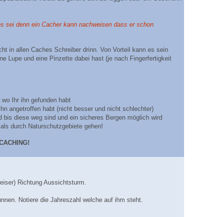
 es sei denn ein Cacher kann nachweisen dass er schon
ht in allen Caches Schreiber drinn.
Von Vorteil kann es sein
 Lupe und eine Pinzette dabei hast (je nach Fingerfertigkeit
wo Ihr ihn gefunden habt
hn angetroffen habt (nicht besser und nicht schlechter)
d bis diese weg sind und ein sicheres Bergen möglich wird
mals durch Naturschutzgebiete gehen!
OCACHING!
iser) Richtung Aussichtsturm.
unnen. Notiere die Jahreszahl welche auf ihm steht.