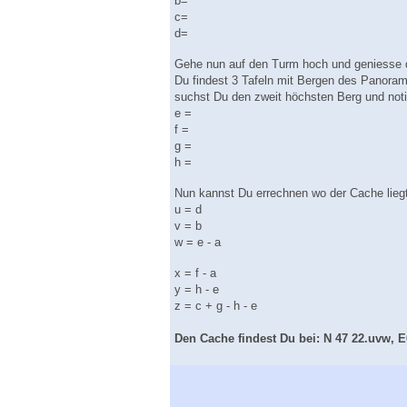
b=
c=
d=
Gehe nun auf den Turm hoch und geniesse d
Du findest 3 Tafeln mit Bergen des Panoram
suchst Du den zweit höchsten Berg und noti
e =
f =
g =
h =
Nun kannst Du errechnen wo der Cache liegt
u = d
v = b
w = e - a
x = f - a
y = h - e
z = c + g - h - e
Den Cache findest Du bei: N 47 22.uvw, E