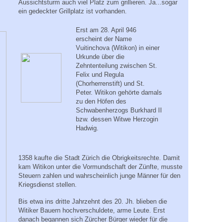
Aussichtsturm auch viel Platz zum grillieren. Ja...sogar
ein gedeckter Grillplatz ist vorhanden.
Erst am 28. April 946
erscheint der Name
Vuitinchova (Witikon) in einer
Urkunde über die
Zehntenteilung zwischen St.
Felix und Regula
(Chorherrenstift) und St.
Peter. Witikon gehörte damals
zu den Höfen des
Schwabenherzogs Burkhard II
bzw. dessen Witwe Herzogin
Hadwig.
1358 kaufte die Stadt Zürich die Obrigkeitsrechte. Damit
kam Witikon unter die Vormundschaft der Zünfte, musste
Steuern zahlen und wahrscheinlich junge Männer für den
Kriegsdienst stellen.
Bis etwa ins dritte Jahrzehnt des 20. Jh. blieben die
Witiker Bauern hochverschuldete, arme Leute. Erst
danach begannen sich Zürcher Bürger wieder für die