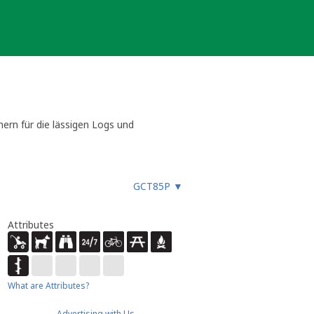
ern für die lässigen Logs und
GCT85P
▼
Attributes
What are Attributes?
Advertising with Us