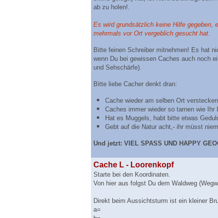
ab zu holen!.
Es wird grundsätzlich keine Hilfe gegeben,
mehrmals vor Ort vergeblich gesucht hat.
Bitte feinen Schreiber mitnehmen! Es hat nic
wenn Du bei gewissen Caches auch noch eine
und Sehschärfe).
Bitte liebe Cacher denkt dran:
Cache wieder am selben Ort verstecken 
Caches immer wieder so tarnen wie Ihr I
Hat es Muggels, habt bitte etwas Gedul
Gebt auf die Natur acht,- ihr müsst nie
Und jetzt: VIEL SPASS UND HAPPY GE
Cache L - Loorenkopf
Starte bei den Koordinaten.
Von hier aus folgst Du dem Waldweg (Wegwe
Direkt beim Aussichtsturm ist ein kleiner Br
a=