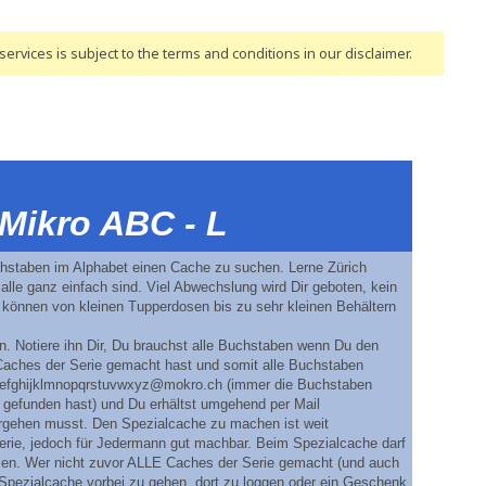
ervices is subject to the terms and conditions
in our disclaimer
.
 Mikro ABC - L
chstaben im Alphabet einen Cache zu suchen. Lerne Zürich
lle ganz einfach sind. Viel Abwechslung wird Dir geboten, kein
s können von kleinen Tupperdosen bis zu sehr kleinen Behältern
. Notiere ihn Dir, Du brauchst alle Buchstaben wenn Du den
Caches der Serie gemacht hast und somit alle Buchstaben
defghijklmnopqrstuvwxyz@mokro.ch (immer die Buchstaben
 gefunden hast) und Du erhältst umgehend per Mail
rgehen musst. Den Spezialcache zu machen ist weit
erie, jedoch für Jedermann gut machbar. Beim Spezialcache darf
en. Wer nicht zuvor ALLE Caches der Serie gemacht (und auch
im Spezialcache vorbei zu gehen, dort zu loggen oder ein Geschenk