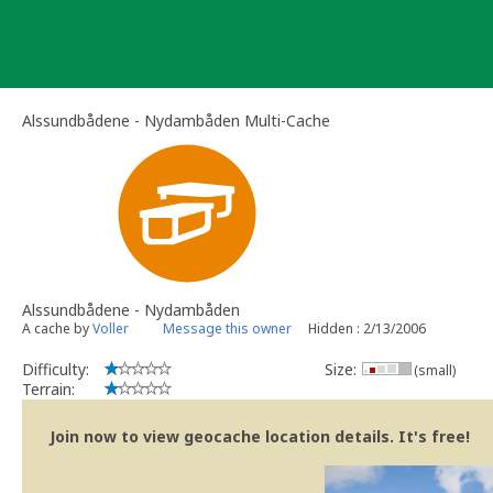
Skip
to
content
Alssundbådene - Nydambåden Multi-Cache
Alssundbådene - Nydambåden
A cache by
Voller
Message this owner
Hidden : 2/13/2006
Difficulty:
Size:
(small)
Terrain:
Join now to view geocache location details. It's free!