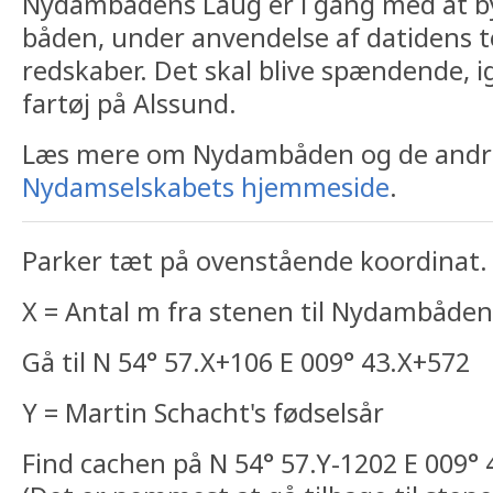
Nydambådens Laug er i gang med at by
båden, under anvendelse af datidens t
redskaber. Det skal blive spændende, ig
fartøj på Alssund.
Læs mere om Nydambåden og de andr
Nydamselskabets hjemmeside
.
Parker tæt på ovenstående koordinat.
X = Antal m fra stenen til Nydambåden
Gå til N 54° 57.X+106 E 009° 43.X+572
Y = Martin Schacht's fødselsår
Find cachen på N 54° 57.Y-1202 E 009° 