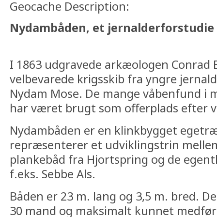
Geocache Description:
Nydambåden, et jernalderforstudie t
I 1863 udgravede arkæologen Conrad 
velbevarede krigsskib fra yngre jernalder
Nydam Mose. De mange våbenfund i mo
har været brugt som offerplads efter 
Nydambåden er en klinkbygget egetræ
repræsenterer et udviklingstrin melle
plankebåd fra Hjortspring og de egentl
f.eks. Sebbe Als.
Båden er 23 m. lang og 3,5 m. bred. D
30 mand og maksimalt kunnet medfør