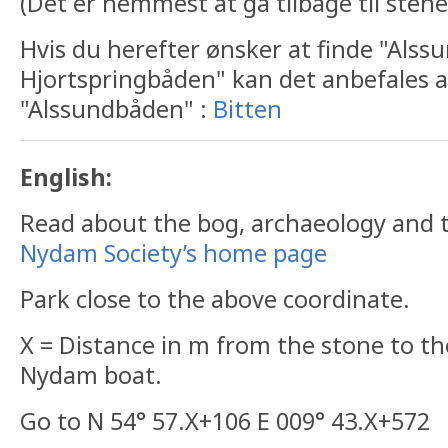
(Det er nemmest at gå tilbage til stene
Hvis du herefter ønsker at finde "Alss
Hjortspringbåden" kan det anbefales 
"Alssundbåden" :
Bitten
English:
Read about the bog, archaeology and 
Nydam Society’s home page
Park close to the above coordinate.
X = Distance in m from the stone to the
Nydam boat.
Go to N 54° 57.X+106 E 009° 43.X+572