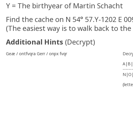
Y = The birthyear of Martin Schacht
Find the cache on N 54° 57.Y-1202 E 00
(The easiest way is to walk back to the 
Additional Hints
(
Decrypt
)
Geæ / ontfvqra Gerr / onpx fvqr
Decr
A|B|
-------
N|O
(lett