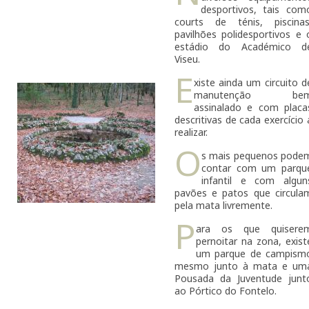
desportivos, tais com
courts de ténis, piscinas
pavilhões polidesportivos e 
estádio do Académico d
Viseu.
E
xiste ainda um circuito d
manutenção be
assinalado e com placa
descritivas de cada exercício 
realizar.
O
s mais pequenos pode
contar com um parqu
infantil e com algun
pavões e patos que circula
pela mata livremente.
P
ara os que quisere
pernoitar na zona, exist
um parque de campism
mesmo junto à mata e um
Pousada da Juventude junt
ao Pórtico do Fontelo.