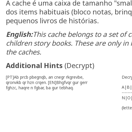
A cache é uma caixa de tamanho "smal
dos items habituais (bloco notas, brinq
pequenos livros de histórias.
English:
This cache belongs to a set of 
children story books. These are only in
the caches.
Additional Hints
(
Decrypt
)
[PT]Ab prcb pbegnqb, an cnegr rkgrevbe,
Decr
qronvkb qr hzn crqen. [EN]Bhgfvqr gur gerr
A|B|
fghzc, haqre n fgbar, ba gur tebhaq.
-------
N|O
(lett