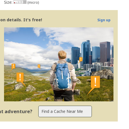
Size:
(micro)
n details. It's free!
Sign up
ent adventure?