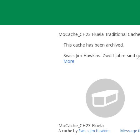
Skip
to
content
MoCache_CH23 Flüela Traditional Cach
This cache has been archived.
Swiss Jim Hawkins: Zwölf Jahre sind g
More
MoCache_CH23 Flüela
A cache by
Swiss Jim Hawkins
Message t