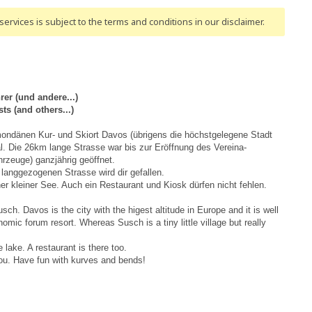
ervices is subject to the terms and conditions
in our disclaimer
.
rer (und andere...)
ts (and others...)
ondänen Kur- und Skiort Davos (übrigens die höchstgelegene Stadt
l. Die 26km lange Strasse war bis zur Eröffnung des Vereina-
rzeuge) ganzjährig geöffnet.
 langgezogenen Strasse wird dir gefallen.
r kleiner See. Auch ein Restaurant und Kiosk dürfen nicht fehlen.
. Davos is the city with the higest altitude in Europe and it is well
mic forum resort. Whereas Susch is a tiny little village but really
e lake. A restaurant is there too.
 you. Have fun with kurves and bends!