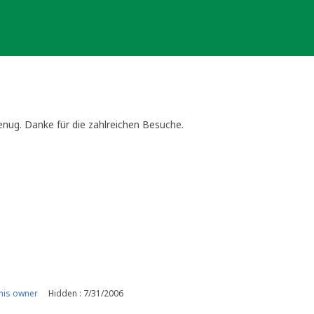
e
enug. Danke für die zahlreichen Besuche.
his owner
Hidden : 7/31/2006