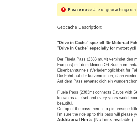
Please note
Use of geocaching.com s
Geocache Description:
"Drive in Cache" speziell für Motorrad Fah
"Drive in Cache" especially for motorcyclis
Der Flüela Pass (2383 müM) verbindet den m
Europas) mit dem kleinen Ort Susch im Innta
Eisenbahntunnels (Verlademöglichkeit für Fah
Die Fahrt auf der kurvenreichen, dann wieder
Auf dem Pass erwartet dich ein wunderschöne
Flüela Pass (2383m) connects Davos with Susch
known as a jetset and every years world econo
beautiful.
On top of the pass there is a picturesque littl
I'm sure the ride up to this pass will please
Additional Hints
(
No hints available.
)