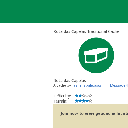
Skip
to
content
Rota das Capelas Traditional Cache
Rota das Capelas
A cache by
Team Papaleguas
Message t
Difficulty:
Terrain:
Join now to view geocache locatio