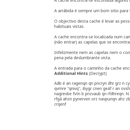
A cache encontra-se escondida algures
A arrábida é sempre um bom sitio para vi
O objectivo desta cache é levar as pess
habituais vistas.
A cache encontra-se localizada num ca
(não entrar) as capelas que se encontr
Infelizmente nem as capelas nem o co
pena pela deslumbrante vista.
A entrada para o caminho da cache en
Additional Hints
(
Decrypt
)
Aãb é an ragenqn qn pncryn dhr grz n c
qvmre "qnivq", ibygr cnen geáf r an ov
nagrevbe fvtn b pnzvaub qn rfdhreqn. N
rfgá ahzn pynerven orz navpunqn ahz zb
crqenf