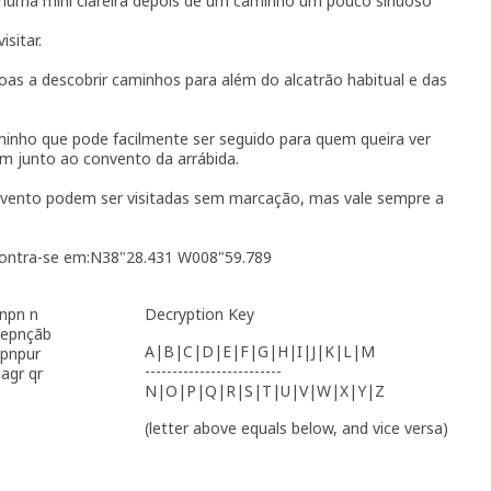
 numa mini clareira depois de um caminho um pouco sinuoso
sitar.
oas a descobrir caminhos para além do alcatrão habitual e das
minho que pode facilmente ser seguido para quem queira ver
am junto ao convento da arrábida.
nvento podem ser visitadas sem marcação, mas vale sempre a
contra-se em:N38"28.431 W008"59.789
ynpn n
Decryption Key
shepnçãb
A|B|C|D|E|F|G|H|I|J|K|L|M
 pnpur
-------------------------
agr qr
N|O|P|Q|R|S|T|U|V|W|X|Y|Z
(letter above equals below, and vice versa)