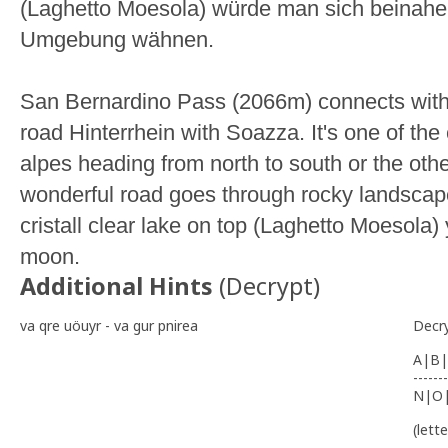
(Laghetto Moesola) würde man sich beinahe
Umgebung wähnen.
San Bernardino Pass (2066m) connects with
road Hinterrhein with Soazza. It's one of the 
alpes heading from north to south or the oth
wonderful road goes through rocky landscape.
cristall clear lake on top (Laghetto Moesola) 
moon.
Additional Hints
(
Decrypt
)
va qre uöuyr - va gur pnirea
Decr
A|B|
-------
N|O
(lett