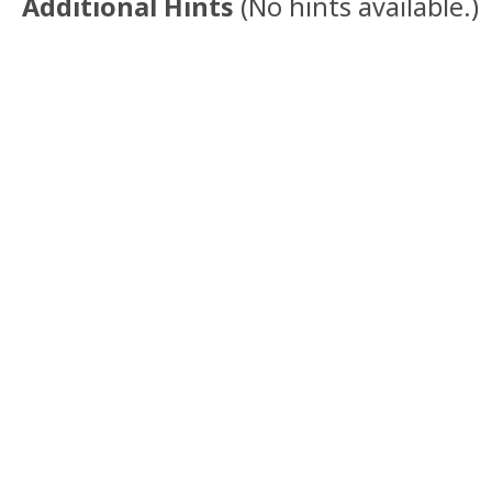
Additional Hints
(
No hints available.
)