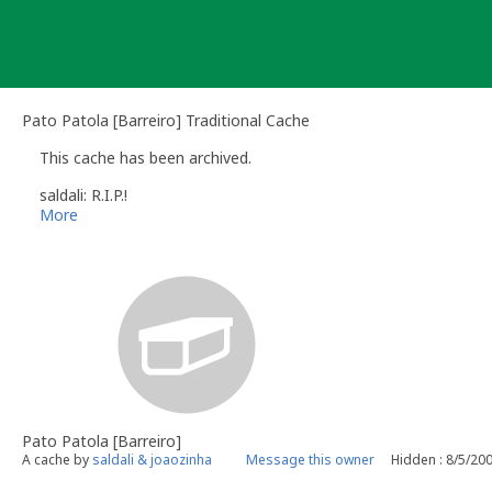
Skip
to
content
Pato Patola [Barreiro] Traditional Cache
This cache has been archived.
saldali: R.I.P.!
More
Pato Patola [Barreiro]
A cache by
saldali & joaozinha
Message this owner
Hidden : 8/5/20