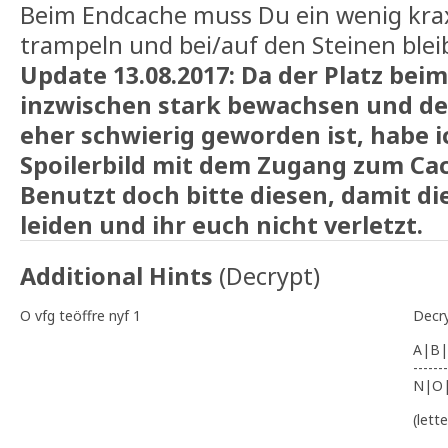
Beim Endcache muss Du ein wenig krax
trampeln und bei/auf den Steinen blei
Update 13.08.2017: Da der Platz bei
inzwischen stark bewachsen und d
eher schwierig geworden ist, habe 
Spoilerbild mit dem Zugang zum Ca
Benutzt doch bitte diesen, damit di
leiden und ihr euch nicht verletzt.
Additional Hints
(
Decrypt
)
O vfg teöffre nyf 1
Decr
A|B|
-------
N|O
(lett