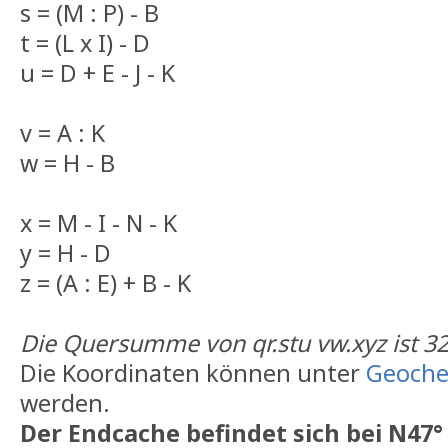
s = (M : P) - B
t = (L x I) - D
u = D + E - J - K
v = A : K
w = H - B
x = M - I - N - K
y = H - D
z = (A : E) + B - K
Die Quersumme von qr.stu vw.xyz ist 3
Die Koordinaten können unter
Geoche
werden.
Der Endcache befindet sich bei N47° 