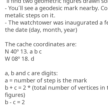
´ll find two geometric figures drawn 
- You´ll see a geodesic mark nearby. 
metalic steps on it.
- The watchtower was inaugurated a f
the date (day, month, year)
The cache coordinates are:
N 40º 13. a b c
W 08º 18. d
a, b and c are digits:
a = number of step is the mark
b + c = 2 * (total number of vertices i
figures)
b - c = 2