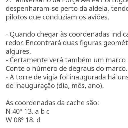
despenharam-se perto da aldeia, tendo
pilotos que conduziam os aviões.
- Quando chegar às coordenadas indic
redor. Encontrará duas figuras geomé
algures.
- Certamente verá também um marco g
Conte o número de degraus do marco.
- A torre de vigia foi inaugurada há un
de inauguração (dia, mês, ano).
As coordenadas da cache são:
N 40º 13. a b c
W 08º 18. d