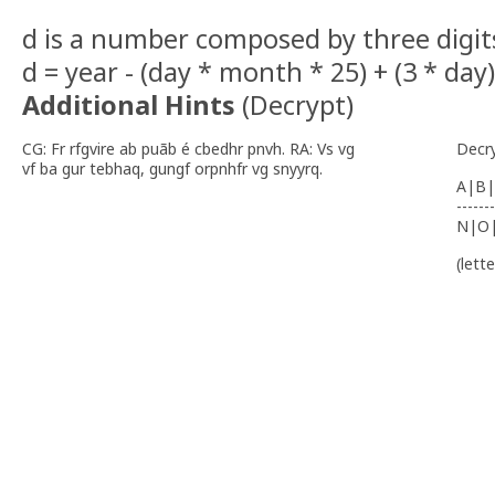
d is a number composed by three digit
d = year - (day * month * 25) + (3 * day)
Additional Hints
(
Decrypt
)
CG: Fr rfgvire ab puãb é cbedhr pnvh. RA: Vs vg
Decr
vf ba gur tebhaq, gungf orpnhfr vg snyyrq.
A|B|
-------
N|O
(lett