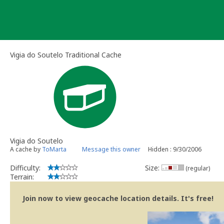
Skip
to
content
Vigia do Soutelo Traditional Cache
Vigia do Soutelo
A cache by
ToMarta
Message this owner
Hidden : 9/30/2006
Difficulty:
Size:
(regular)
Terrain:
Join now to view geocache location details. It's free!