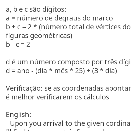
a, b e c são dígitos:
a = número de degraus do marco
b + c = 2 * (número total de vértices d
figuras geométricas)
b - c = 2
d é um número composto por três dígi
d = ano - (dia * mês * 25) + (3 * dia)
Verificação: se as coordenadas aponta
é melhor verificarem os cálculos
English:
- Upon you arrival to the given cordin