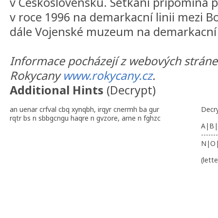
v Ceskoslovensku. Setkání pripomíná 
v roce 1996 na demarkacní linii mezi 
dále Vojenské muzeum na demarkacní l
Informace pocházejí z webových strán
Rokycany
www.rokycany.cz
.
Additional Hints
(
Decrypt
)
an uenar crfval cbq xynqbh, irqyr cnermh ba gur
Decr
rqtr bs n sbbgcngu haqre n gvzore, arne n fghzc
A|B|
-------
N|O
(lett