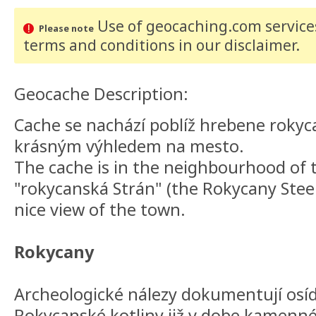
Use of geocaching.com services
Please note
terms and conditions
in our disclaimer
.
Geocache Description:
Cache se nachází poblíž hrebene rokyc
krásným výhledem na mesto.
The cache is in the neighbourhood of t
"rokycanská Strán" (the Rokycany Stee
nice view of the town.
Rokycany
Archeologické nálezy dokumentují osíd
Rokycanské kotliny již v dobe kamenné