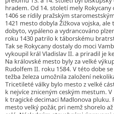
prelomu 13. a 14. století byl biskupsk
hradem. Od 14. století mely Rokycany 
1406 se rídily pražským staromestský
1421 mesto dobyla Žižkova vojska, ale 
dobyto, vypáleno a vydrancováno plzen
roku 1430 patrilo k táborskému bratrstv
Tak se Rokycany dostaly do moci Vambe
vykoupil král Vladislav II. a priradil je
Na královské mesto byly za velké výk
Rudolfem II. roku 1584. V této dobe se
težba železa umožnila založení nekolik
Tricetileté války bylo mesto z velké cás
k nejvíce zniceným ceským mestum. V 
k tragické decimaci Madlonova pluku. 
mesto velký požár, pri nemž shorelo a