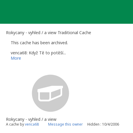
Skip
to
content
Rokycany - vyhled / a view Traditional Cache
This cache has been archived.
venca68: Když Tě to potěší...
More
Rokycany - vyhled / a view
A cache by
venca68
Message this owner
Hidden : 10/4/2006