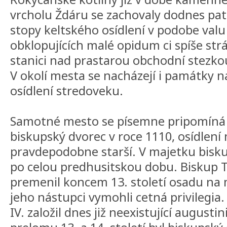
vrcholu Ždáru se zachovaly dodnes pa
stopy keltského osídlení v podobe valu
obklopujících malé opidum ci spíše str
stanici nad prastarou obchodní stezko
V okolí mesta se nacházejí i památky n
osídlení stredoveku.
Samotné mesto se písemne pripomíná 
biskupský dvorec v roce 1110, osídlení 
pravdepodobne starší. V majetku bisku
po celou predhusitskou dobu. Biskup 
premenil koncem 13. století osadu na 
jeho nástupci vymohli cetná privilegia.
IV. založil dnes již neexistující augusti