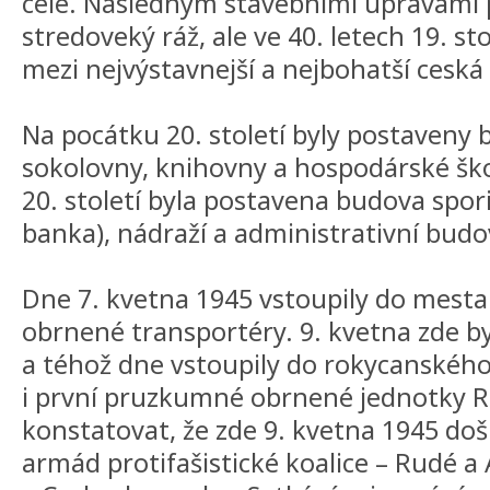
celé. Následným stavebními úpravami p
stredoveký ráž, ale ve 40. letech 19. sto
mezi nejvýstavnejší a nejbohatší cesk
Na pocátku 20. století byly postaveny
sokolovny, knihovny a hospodárské škol
20. století byla postavena budova spor
banka), nádraží a administrativní bud
Dne 7. kvetna 1945 vstoupily do mesta
obrnené transportéry. 9. kvetna zde by
a téhož dne vstoupily do rokycanskéh
i první pruzkumné obrnené jednotky R
konstatovat, že zde 9. kvetna 1945 doš
armád protifašistické koalice – Rudé 