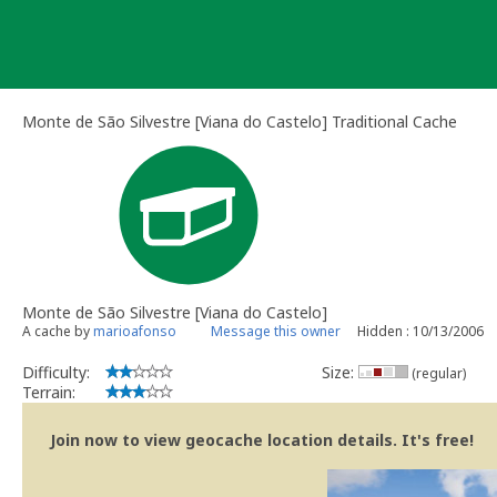
Skip
to
content
Monte de São Silvestre [Viana do Castelo] Traditional Cache
Monte de São Silvestre [Viana do Castelo]
A cache by
marioafonso
Message this owner
Hidden : 10/13/2006
Difficulty:
Size:
(regular)
Terrain:
Join now to view geocache location details. It's free!