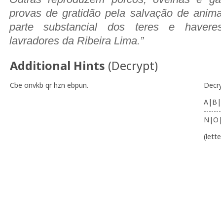
provas de gratidão pela salvação de anima
parte substancial dos teres e haver
lavradores da Ribeira Lima.”
Additional Hints
(
Decrypt
)
Cbe onvkb qr hzn ebpun.
Decr
A|B|
-------
N|O
(lett