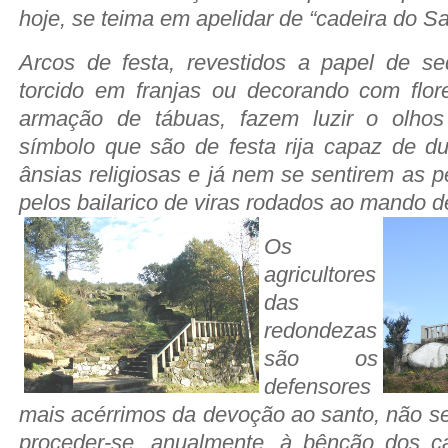
hoje, se teima em apelidar de “cadeira do Sa
Arcos de festa, revestidos a papel de se
torcido em franjas ou decorando com flo
armação de tábuas, fazem luzir o olhos
símbolo que são de festa rija capaz de du
ânsias religiosas e já nem se sentirem as p
pelos bailarico de viras rodados ao mando d
Os
agricultores
das
redondezas
são os
defensores
mais acérrimos da devoção ao santo, não s
proceder-se, anualmente, à bênção dos 