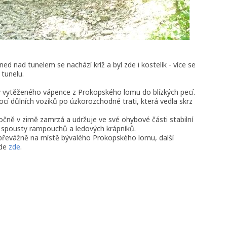
d nad tunelem se nachází kríž a byl zde i kostelík - více se
 tunelu.
y vytěženého vápence z Prokopského lomu do blízkých pecí.
í důlních vozíků po úzkorozchodné trati, která vedla skrz
čně v zimě zamrzá a udržuje ve své ohybové části stabilní
t spousty rampouchů a ledových krápníků.
, převážně na místě bývalého Prokopského lomu, další
zde
zde
.