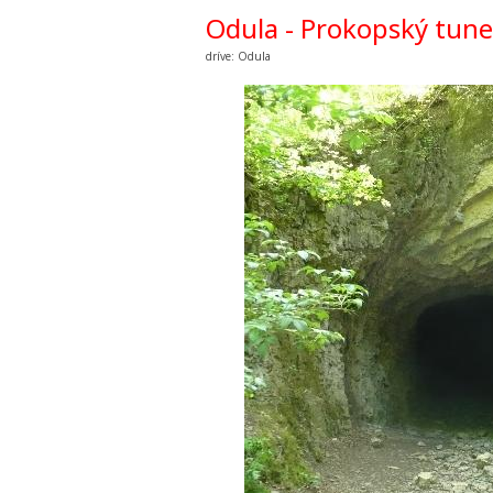
Odula - Prokopský tune
dríve: Odula