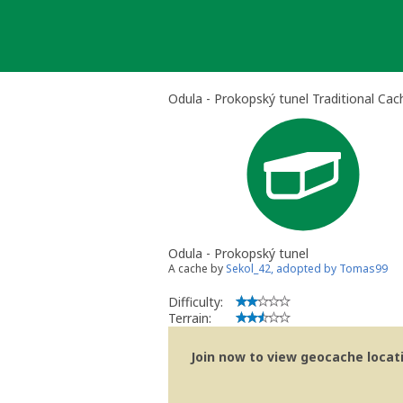
Skip
to
content
Odula - Prokopský tunel Traditional Cac
Odula - Prokopský tunel
A cache by
Sekol_42, adopted by Tomas99
Difficulty:
Terrain:
Join now to view geocache locatio