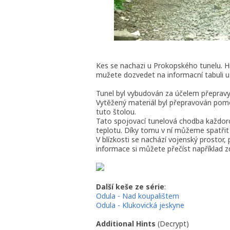
Kes se nachazi u Prokopského tunelu. Hne
mužete dozvedet na informacní tabuli u
Tunel byl vybudován za účelem přeprav
Vytěžený materiál byl přepravován pomoc
tuto štolou.
Tato spojovací tunelová chodba každoro
teplotu. Díky tomu v ní můžeme spatři
V blízkosti se nachází vojenský prostor
informace si můžete přečíst například 
Další keše ze série
:
Odula - Nad koupalištem
Odula - Klukovická jeskyne
Additional Hints
(
Decrypt
)