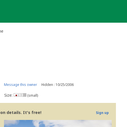
he
Message this owner
Hidden : 10/25/2006
Size:
(small)
n details. It's free!
Sign up