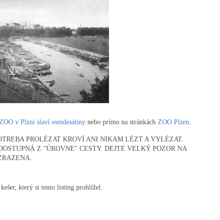
ZOO v Plzni slaví osmdesátiny
nebo prímo na stránkách
ZOO Plzen
.
TREBA PROLÉZAT KROVÍ ANI NIKAM LÉZT A VYLÉZAT.
 DOSTUPNÁ Z "ÚROVNE" CESTY. DEJTE VELKÝ POZOR NA
ZRAZENA.
kešer, který si tento listing prohlížel.