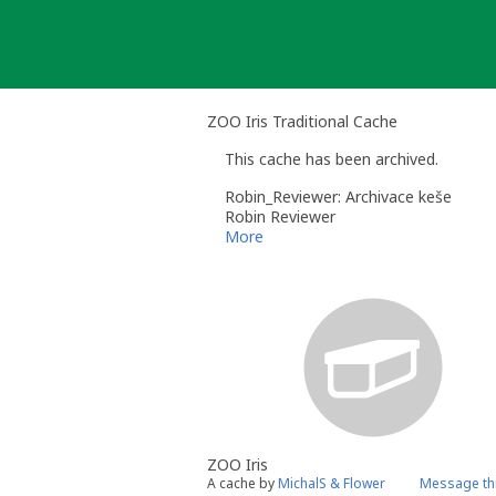
Skip
to
content
ZOO Iris Traditional Cache
This cache has been archived.
Robin_Reviewer: Archivace keše
Robin Reviewer
More
ZOO Iris
A cache by
MichalS & Flower
Message th