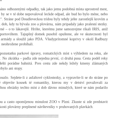
náno odhozenými odpadky, tak jako jemu podobná místa uprostred mest,
e by se v té dobe nepovaloval leckde odpad, ale bud ho bylo méne, nebo
“. Stráne pod Doudleveckou trídou byly tehdy ješte zarostlejší krovím a
 z dob, kdy tu bývala zoo a plovárna, nám pripadaly jako pralesní stezky.
né – o to lákavejší. Hrište, kterému jsme samozrejme ríkali IRIS, aniž
portovištem. Tajuplný domek pusobil opuštene, ale ve skutecnosti byl
é armády a sloužil jako PDA. Všudyprítomné koprivy v okolí Radbuzy
i neohrožene probíhali.
 pozustatku parkové úpravy, romatických míst s výhledem na reku, ale
 No zkrátka – padla zde nejedna první, ci druhá pusa. Cesta podél reky
ešti porádne bahnitá. Pres cestu zde nekdy ležely kmeny zlámaných
bylo ani stopy.
ouzlo. Sejdete-li z asfaltové cyklostezky, a vypravíte-li se do stráne po
é objevíte kousek té romantiky, kterou my v detství považovali za
ou obrázky techto míst z dob dávno minulých, které se nám podarilo
ou a casto opomíjenou minulost ZOO v Plzni. Zkuste si zde predstavit
ízkosti plovárny preplnené návštevníky v pruhovaných plavkách.