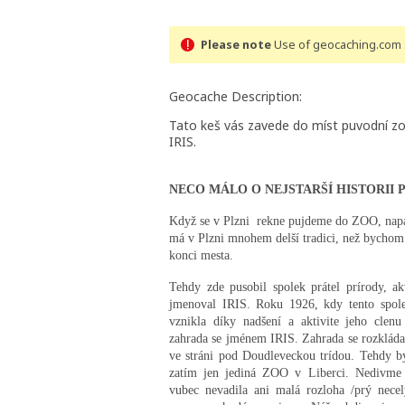
Please note
Use of geocaching.com s
Geocache Description:
Tato keš vás zavede do míst puvodní zo
IRIS.
NECO MÁLO O NEJSTARŠÍ HISTORII
Když se v Plzni
rekne pujdeme do ZOO, napad
má v Plzni mnohem delší tradici, než bychom 
konci mesta.
Tehdy zde pusobil spolek prátel prírody, akv
jmenoval IRIS. Roku 1926, kdy tento spolek
vznikla díky nadšení a aktivite jeho clenu
zahrada se jménem IRIS. Zahrada se rozklád
ve stráni pod Doudleveckou trídou. Tehdy b
zatím jen jediná ZOO v Liberci. Nedivme 
vubec nevadila ani malá rozloha /prý necel