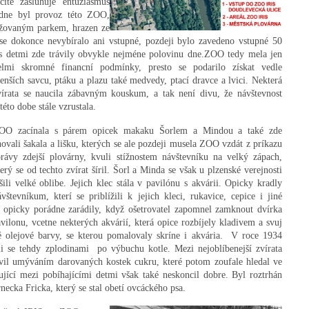
ite zasluhuje entuziasmus
odne byl provoz této ZOO,
ržovaným parkem, hrazen ze
se dokonce nevybíralo ani vstupné, pozdeji bylo zavedeno vstupné 50
s detmi zde trávily obvykle nejméne polovinu dne.
ZOO tedy mela jen
elmi skromné financní podmínky, presto se podarilo získat vedle
enších savcu, ptáku a plazu také medvedy, ptací dravce a lvici. Nekterá
vírata se naucila zábavným kouskum, a tak není divu, že návštevnost
této dobe stále vzrustala.
OO zacínala s párem opicek makaku Šorlem a Mindou a také zde
hovali šakala a lišku, kterých se ale pozdeji musela ZOO vzdát z príkazu
právy zdejší plovárny, kvuli stížnostem návštevníku na velký zápach,
terý se od techto zvírat šíril. Šorl a Minda se však u plzenské verejnosti
ešili velké oblibe. Jejich klec stála v pavilónu s akvárii. Opicky kradly
ávštevníkum, kterí se priblížili k jejich kleci, rukavice, cepice i jiné
si opicky porádne zarádily, když ošetrovatel zapomnel zamknout dvírka
avilonu, vcetne nekterých akvárií, která opice rozbíjely kladivem a svuj
é olejové barvy, se kterou pomalovaly skríne i akvária.
V roce 1934
li se tehdy zplodinami
po výbuchu kotle. Mezi nejoblíbenejší zvírata
avil umýváním darovaných kostek cukru, které potom zoufale hledal ve
jící mezi pobíhajícími detmi však také neskoncil dobre. Byl roztrhán
necka Fricka, který se stal obetí ovcáckého psa.