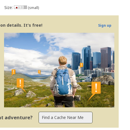
Size:
(small)
n details. It's free!
Sign up
ent adventure?