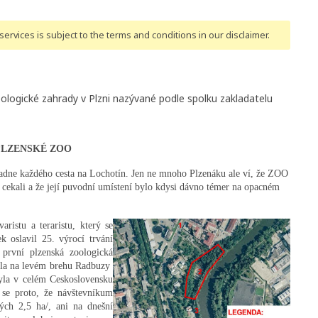
ervices is subject to the terms and conditions
in our disclaimer
.
ologické zahrady v Plzni nazývané podle spolku zakladatelu
 PLZENSKÉ ZOO
ne každého cesta na Lochotín. Jen ne mnoho Plzenáku ale ví, že ZOO
cekali a že její puvodní umístení bylo kdysi dávno témer na opacném
aristu a teraristu, který se
 oslavil 25. výrocí trvání
 první plzenská zoologická
ala na levém brehu Radbuzy
yla v celém Ceskoslovensku
se proto, že návštevníkum
ých 2,5 ha/, ani na dnešní