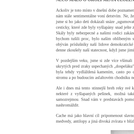
Ackoliv je toto místo v dnešní dobe pozname
nám stále sentimentálne voní detstvím. Ne, ž
jsme si ho jako deti dokázali snáze „ugumovat
cesticky, které zde byly vyšlapány snad ješte
Skály byly nebezpecné a našimi rodici zakáze
bychom tušili proc, bylo naším oblíbeným s
obýván príslušníky naší lidove demokratick
denne zkoušely naší statecnost, když jsme jim
V pozdejším veku, jsme si zde více všímali
ukrytých pred zraky uspechaných „dospeláku“.
byla tehdy vydláždená kamením, casto po d
stromu a po budoucím asfaltovém chodníku ne
Ale i dnes má tento stinnejší breh reky své k
nekteré z vyšlapaných pešinek, možná tak
samozrejmou. Snad vám v predstavách pomoh
nashromáždit.
Cache má jako hlavní cíl pripomenout slavn
medvedy, antilopy a jiná divoká zvírata v bl