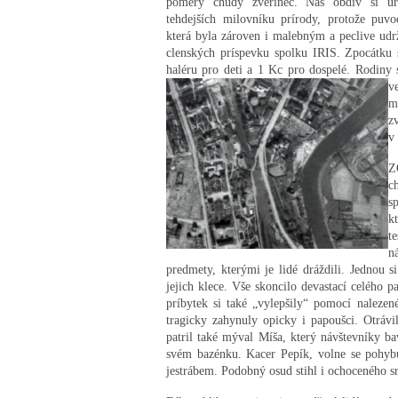
pomery chudý zverinec. Náš obdiv si urc
tehdejších milovníku prírody, protože puv
která byla zároven i malebným a peclive ud
clenských príspevku spolku IRIS. Zpocátku 
haléru pro deti a 1 Kc pro dospelé. Rodiny 
v
m
z
v 
Z
c
s
k
t
n
predmety, kterými je lidé dráždili. Jednou 
jejich klece. Vše skoncilo devastací celého p
príbytek si také „vylepšily“ pomocí nalezen
tragicky zahynuly opicky i papoušci. Otrávi
patril také mýval Míša, který návštevníky b
svém bazénku. Kacer Pepík, volne se pohybu
jestrábem. Podobný osud stihl i ochoceného sr