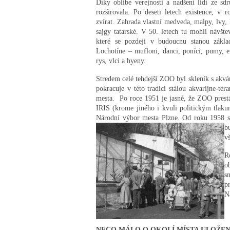
Díky oblibe verejnosti a nadšení lidí ze s
rozširovala. Po deseti letech existence, v
zvírat. Zahrada vlastní medveda, malpy, lvy, 
sajgy tatarské. V 50. letech tu mohli návšt
které se pozdeji v budoucnu stanou zákl
Lochotíne – mufloni, danci, poníci, pumy, e
rys, vlci a hyeny.
Stredem celé tehdejší ZOO byl skleník s akvár
pokracuje v této tradici stálou akvarijne-
mesta. Po roce 1951 je jasné, že ZOO prest
IRIS (krome jiného i kvuli politickým tlak
Národní výbor mesta Plzne. Od roku 1958 se
b
v
R
o
s
p
N
NECO MÁLO O OKOLÍ MÍSTA ULOŽE