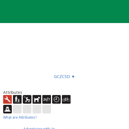
GCZC5D
▼
Attributes
What are Attributes?
Advertising with Us