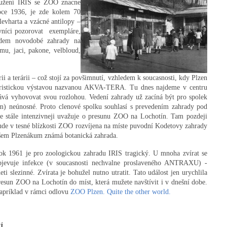
družení IRIS se ZOO znacne
 roce 1936, je zde kolem 70
levharta a vzácné antilopy –
evníci pozorovat exempláre,
adem novodobé zahrady na
mu, jaci, pakone, velbloud,
ii a terárii – což stojí za povšimnutí, vzhledem k soucasnosti, kdy Plzen
teraristickou výstavou nazvanou AKVA-TERA. Tu dnes najdeme v centru
ává vyhovovat svou rozlohou. Vedení zahrady už zacíná být pro spolek
um) neúnosné. Proto clenové spolku souhlasí s prevedením zahrady pod
 stále intenzivneji uvažuje o presunu ZOO na Lochotín. Tam pozdeji
ude
v tesné blízkosti ZOO rozvíjena na míste puvodní Kodetovy zahrady
šem Plzenákum známá botanická zahrada.
ok 1961 je pro zoologickou zahradu IRIS tragický. U mnoha zvírat se
bjevuje infekce (v soucasnosti nechvalne proslaveného ANTRAXU) -
neti slezinné. Zvírata je bohužel nutno utratit. Tato událost jen urychlila
resun ZOO na Lochotín do míst, která mužete navštívit i v dnešní dobe.
apríklad v rámci odlovu
ZOO Plzen. Quite the other world.
NÍ