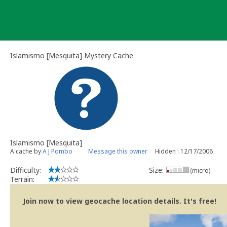
Skip
to
content
Islamismo [Mesquita] Mystery Cache
Islamismo [Mesquita]
A cache by
A J Pombo
Message this owner
Hidden : 12/17/2006
Difficulty:
Size:
(micro)
Terrain:
Join now to view geocache location details. It's free!