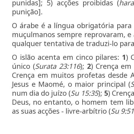
punidas]; 5) acções proibidas (
har
punição].
O árabe é a língua obrigatória para 
muçulmanos sempre reprovaram, e à
qualquer tentativa de traduzi-lo para
O islão acenta em cinco pilares:
1
) 
único (
Surata 23:116
);
2
) Crença em 
Crença em muitos profetas desde 
Jesus e Maomé, o maior principal (
num dia do juízo (
Su 15:35
);
5
) Crenç
Deus, no entanto, o homem tem lib
as suas acções - livre-arbítrio (
Su 9:51