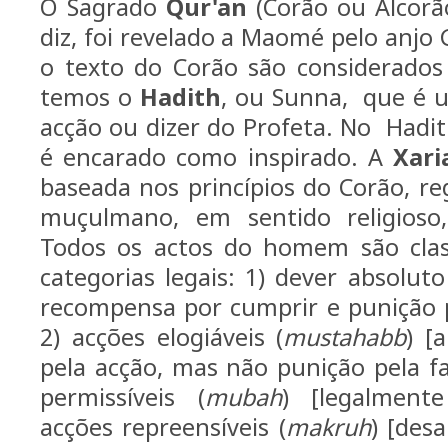
O Sagrado
Qur'an
(Corão ou Alcorã
diz, foi revelado a Maomé pelo anjo 
o texto do Corão são considerados 
temos o
Hadith
, ou Sunna, que é 
acção ou dizer do Profeta. No Hadi
é encarado como inspirado. A
Xari
baseada nos princípios do Corão, re
muçulmano, em sentido religioso, 
Todos os actos do homem são clas
categorias legais: 1) dever absoluto
recompensa por cumprir e punição p
2) acções elogiáveis (
mustahabb
) [
pela acção, mas não punição pela fal
permissíveis (
mubah
) [legalmente
acções repreensíveis (
makruh
) [des