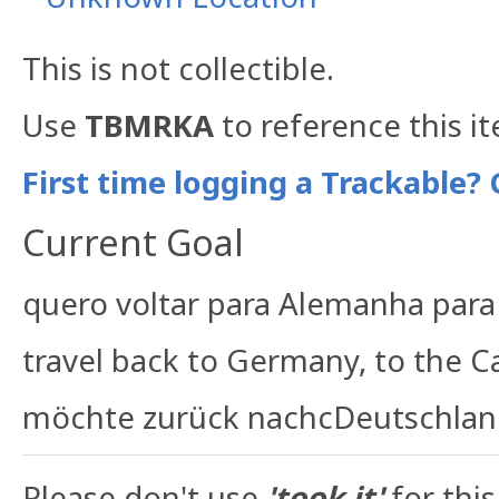
This is not collectible.
Use
TBMRKA
to reference this i
First time logging a Trackable? 
Current Goal
quero voltar para Alemanha par
travel back to Germany, to the
möchte zurück nachcDeutschla
Please
don't use
'took it'
for this