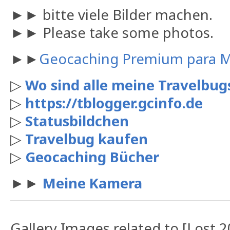
►► bitte viele Bilder machen.
►► Please take some photos.
►►
Geocaching Premium para 
▷
Wo sind alle meine Travelbugs
▷
https://tblogger.gcinfo.de
▷
Statusbildchen
▷
Travelbug kaufen
▷
Geocaching Bücher
►►
Meine Kamera
Gallery Images related to [Lost 