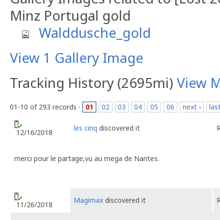
Minz Portugal gold
Walddusche_gold
View 1 Gallery Image
Tracking History (2695mi)
View 
01-10 of 293 records ·
01
02
03
04
05
06
next ›
las
les cinq
discovered it
12/16/2018
merci pour le partage,vu au mega de Nantes.
Magimax
discovered it
11/26/2018