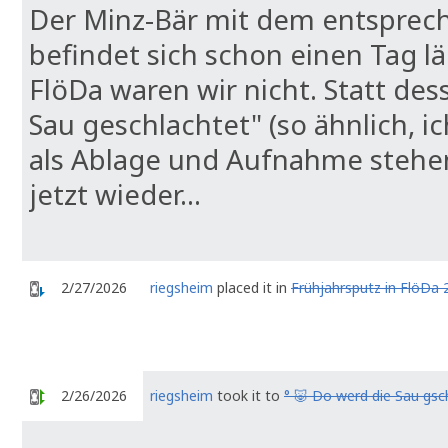
Der Minz-Bär mit dem entsprech
befindet sich schon einen Tag lä
FlöDa waren wir nicht. Statt de
Sau geschlachtet" (so ähnlich, i
als Ablage und Aufnahme stehe
jetzt wieder...
2/27/2026
riegsheim
placed it in
Frühjahrsputz in FlöDa 
2/26/2026
riegsheim
took it to
° 🐷 Do werd die Sau gsc