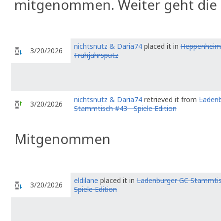
mitgenommen. Weiter geht die 
nichtsnutz & Daria74
placed it in
Heppenheim
3/20/2026
Frühjahrsputz
nichtsnutz & Daria74
retrieved it from
Ladenb
3/20/2026
Stammtisch #43 - Spiele Edition
Mitgenommen
eldilane
placed it in
Ladenburger GC Stammtis
3/20/2026
Spiele Edition