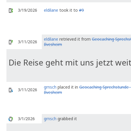
3/19/2026
eldilane
took it to
#9
eldilane
retrieved it from
Geocaching Sprechs
3/11/2026
Ilvesheim
Die Reise geht mit uns jetzt weite
grnsch
placed it in
Geocaching Sprechstunde 
3/11/2026
Ilvesheim
3/1/2026
grnsch
grabbed it