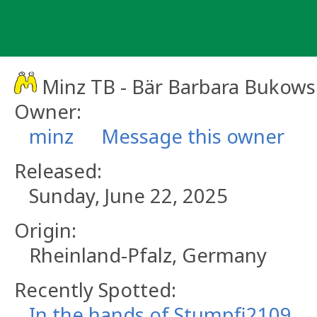
Skip
to
content
Minz TB - Bär Barbara Bukows
Owner:
minz
Message this owner
Released:
Sunday, June 22, 2025
Origin:
Rheinland-Pfalz, Germany
Recently Spotted:
In the hands of Stumpfi2109.