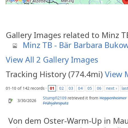
Gallery Images related to Minz T
Minz TB - Bär Barbara Bukow
View All 2 Gallery Images
Tracking History (774.4mi)
View 
01-10 of 142 records ·
01
02
03
04
05
06
next ›
las
Stumpfi2109
retrieved it from
Heppenheimer
3/30/2026
Frühjahrsputz
Von dem Oster-Warm-Up in Mau