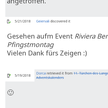
angetroffen.
5/21/2018
Geiervali
discovered it
Gesehen aufm Event
Riviera Be
Pfingstmontag
Vielen Dank fürs Zeigen :)
Dorca
retrieved it from
11. Türchen des Lang
5/19/2018
Adventskalenders
🙂