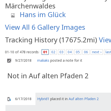
Märchenwaldes
Hans im Glück
View All 6 Gallery Images
Tracking History (17675.2mi)
Vie
01-10 of 478 records ·
01
02
03
04
05
06
next ›
las
9/27/2018
maliaks
posted a note for it
Not in Auf alten Pfaden 2
6/17/2018
Hybrid1
placed it in
Auf alten Pfaden 2