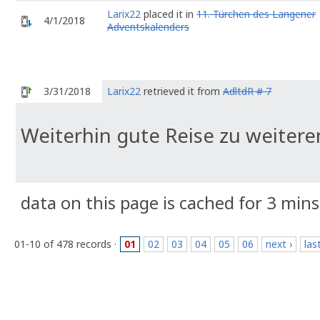
Larix22
placed it in
11. Türchen des Langener
4/1/2018
Adventskalenders
3/31/2018
Larix22
retrieved it from
AdltdR # 7
Weiterhin gute Reise zu weiter
data on this page is cached for 3 mins
01-10 of 478 records ·
01
02
03
04
05
06
next ›
las