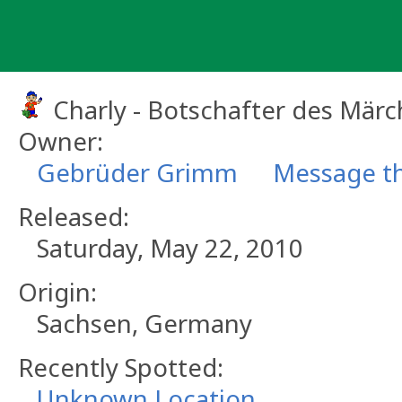
Skip
to
content
Charly - Botschafter des Mär
Owner:
Gebrüder Grimm
Message th
Released:
Saturday, May 22, 2010
Origin:
Sachsen, Germany
Recently Spotted:
Unknown Location