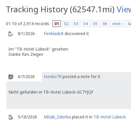
Tracking History (62547.1mi)
Vie
01-10 of 2,914 records ·
01
02
03
04
05
06
next ›
l
8/1/2026
Fireblade8
discovered it
Im "TB-Hotel Lübeck" gesehen.
Danke fürs Zeigen
6/7/2026
tomko79
posted a note for it
Nicht gefunden in TB-Hotel Lübeck GC7YJQF
5/18/2026
Mišák_Zdenka
placed it in
TB-Hotel Lübeck