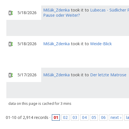
Mišák_Zdenka
took it to
Lubecas - Südlicher P
5/18/2026
Pause oder Weiter?
5/18/2026
Mišák_Zdenka
took it to
Weide-Blick
5/17/2026
Mišák_Zdenka
took it to
Der letzte Matrose
data on this page is cached for 3 mins
01-10 of 2,914 records ·
01
02
03
04
05
06
next ›
l