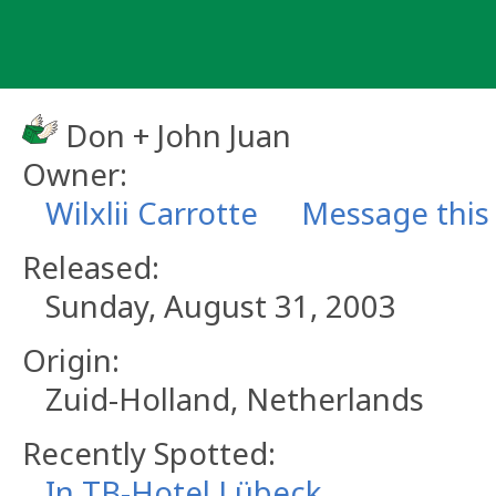
Skip
to
content
Don + John Juan
Owner:
Wilxlii Carrotte
Message this
Released:
Sunday, August 31, 2003
Origin:
Zuid-Holland, Netherlands
Recently Spotted:
In TB-Hotel Lübeck