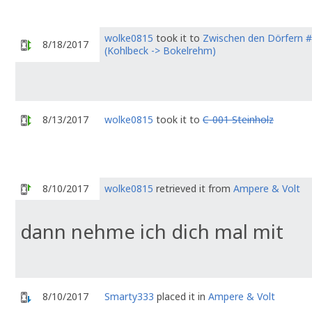
wolke0815
took it to
Zwischen den Dörfern #
8/18/2017
(Kohlbeck -> Bokelrehm)
8/13/2017
wolke0815
took it to
C-001 Steinholz
8/10/2017
wolke0815
retrieved it from
Ampere & Volt
dann nehme ich dich mal mit
8/10/2017
Smarty333
placed it in
Ampere & Volt