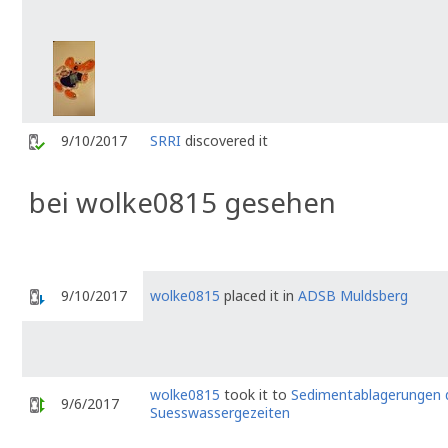
9/10/2017
SRRI
discovered it
bei wolke0815 gesehen
9/10/2017
wolke0815
placed it in
ADSB Muldsberg
wolke0815
took it to
Sedimentablagerungen 
9/6/2017
Suesswassergezeiten