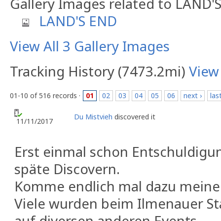
Gallery Images related to LAND'
LAND'S END
View All 3 Gallery Images
Tracking History (7473.2mi)
View
01-10 of 516 records ·
01
02
03
04
05
06
next ›
las
Du Mistvieh
discovered it
11/11/2017
Erst einmal schon Entschuldigu
späte Discovern.
Komme endlich mal dazu meine 
Viele wurden beim Ilmenauer S
auf diversen anderen Events.