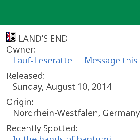
Skip
to
content
LAND'S END
Owner:
Lauf-Leseratte
Message this
Released:
Sunday, August 10, 2014
Origin:
Nordrhein-Westfalen, Germany
Recently Spotted:
In the hands of bantumi.