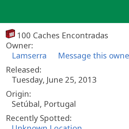
Skip
to
content
100 Caches Encontradas
Owner:
Lamserra
Message this owne
Released:
Tuesday, June 25, 2013
Origin:
Setúbal, Portugal
Recently Spotted:
Unknown Location