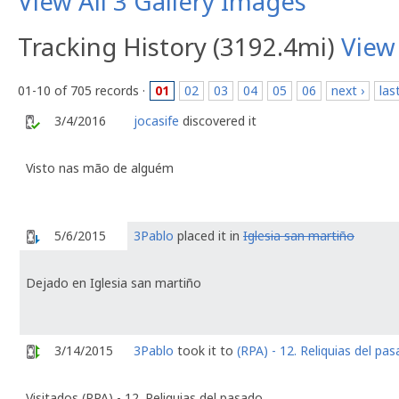
View All 3 Gallery Images
Tracking History (3192.4mi)
View
01-10 of 705 records ·
01
02
03
04
05
06
next ›
las
3/4/2016
jocasife
discovered it
Visto nas mão de alguém
5/6/2015
3Pablo
placed it in
Iglesia san martiño
Dejado en Iglesia san martiño
3/14/2015
3Pablo
took it to
(RPA) - 12. Reliquias del pa
Visitados (RPA) - 12. Reliquias del pasado