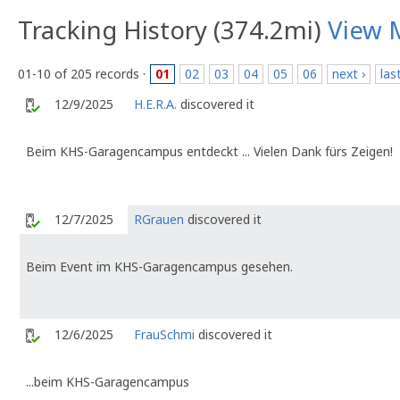
Tracking History (374.2mi)
View 
01-10 of 205 records ·
01
02
03
04
05
06
next ›
las
12/9/2025
H.E.R.A.
discovered it
Beim KHS-Garagencampus entdeckt ... Vielen Dank fürs Zeigen!
12/7/2025
RGrauen
discovered it
Beim Event im KHS-Garagencampus gesehen.
12/6/2025
FrauSchmi
discovered it
...beim KHS-Garagencampus