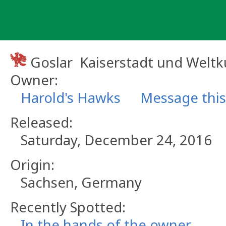
Skip
to
content
Goslar ­ Kaiserstadt und Welt
Owner:
Harold's Hawks
Message thi
Released:
Saturday, December 24, 2016
Origin:
Sachsen, Germany
Recently Spotted:
In the hands of the owner.