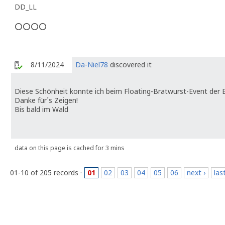
DD_LL
⭕⭕⭕⭕
8/11/2024
Da-Niel78
discovered it
Diese Schönheit konnte ich beim Floating-Bratwurst-Event der
Danke für´s Zeigen!
Bis bald im Wald
data on this page is cached for 3 mins
01-10 of 205 records ·
01
02
03
04
05
06
next ›
las