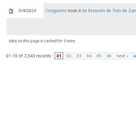
5/4/2024
Corypunto
took it to
Estación de Tren de Za
data on this page is cached for 3 mins
01-10 of 7,543 records ·
01
02
03
04
05
06
next ›
l