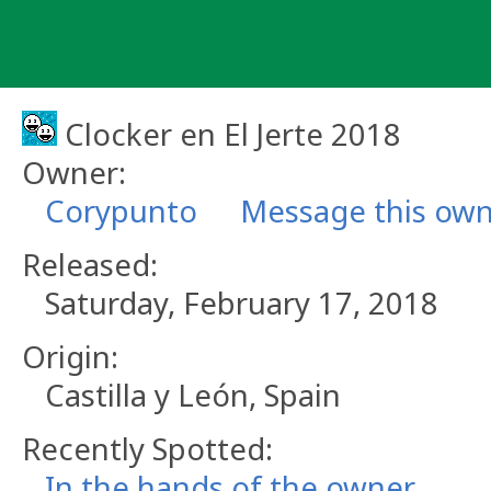
Skip
to
content
Clocker en El Jerte 2018
Owner:
Corypunto
Message this ow
Released:
Saturday, February 17, 2018
Origin:
Castilla y León, Spain
Recently Spotted:
In the hands of the owner.