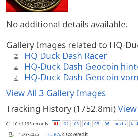
No additional details available.
Gallery Images related to HQ-D
HQ Duck Dash Racer
HQ-Duck Dash Geocoin hint
HQ-Duck Dash Geocoin vor
View All 3 Gallery Images
Tracking History (1752.8mi)
View
01-10 of 193 records ·
01
02
03
04
05
06
next ›
las
12/9/2025
H.E.R.A.
discovered it