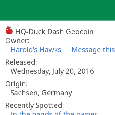
Skip
to
content
HQ-Duck Dash Geocoin
Owner:
Harold's Hawks
Message thi
Released:
Wednesday, July 20, 2016
Origin:
Sachsen, Germany
Recently Spotted:
In the hands of the owner.