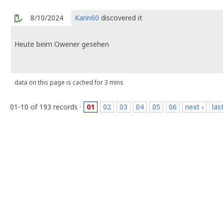
8/10/2024
Karin60
discovered it
Heute beim Owener gesehen
data on this page is cached for 3 mins
01-10 of 193 records ·
01
02
03
04
05
06
next ›
las