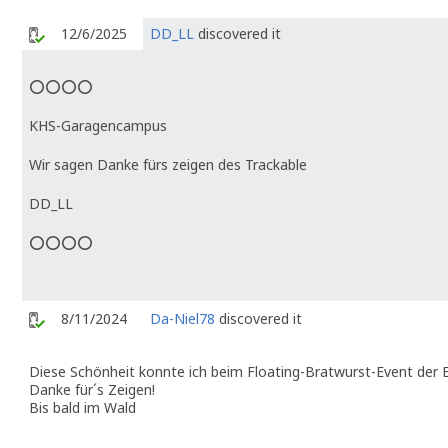
12/6/2025
DD_LL
discovered it
⭕⭕⭕⭕
KHS-Garagencampus
Wir sagen Danke fürs zeigen des Trackable
DD_LL
⭕⭕⭕⭕
8/11/2024
Da-Niel78
discovered it
Diese Schönheit konnte ich beim Floating-Bratwurst-Event der
Danke für´s Zeigen!
Bis bald im Wald