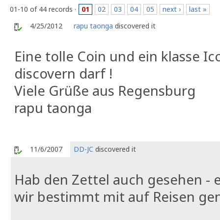
01-10 of 44 records ·
01
02
03
04
05
next ›
last »
4/25/2012
rapu taonga
discovered it
Eine tolle Coin und ein klasse Ic
discovern darf !
Viele Grüße aus Regensburg
rapu taonga
11/6/2007
DD-JC
discovered it
Hab den Zettel auch gesehen - 
wir bestimmt mit auf Reisen g