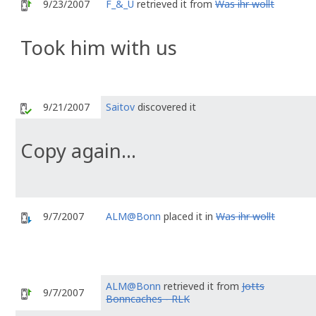
9/23/2007
F_&_U
retrieved it from
Was ihr wollt
Took him with us
9/21/2007
Saitov
discovered it
Copy again...
9/7/2007
ALM@Bonn
placed it in
Was ihr wollt
ALM@Bonn
retrieved it from
Jotts
9/7/2007
Bonncaches - RLK