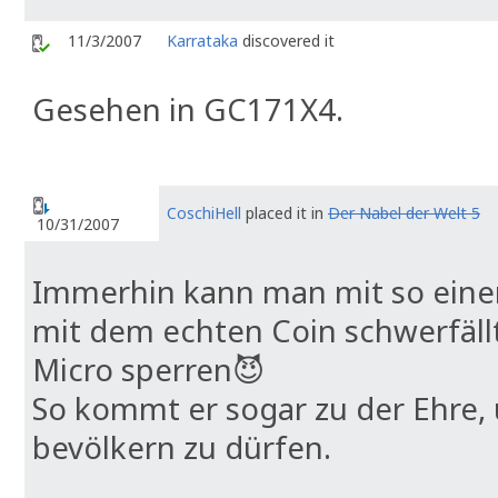
11/3/2007
Karrataka
discovered it
Gesehen in GC171X4.
CoschiHell
placed it in
Der Nabel der Welt 5
10/31/2007
Immerhin kann man mit so einem
mit dem echten Coin schwerfällt
Micro sperren😈
So kommt er sogar zu der Ehre
bevölkern zu dürfen.