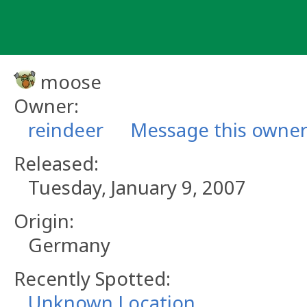
Skip
to
content
moose
Owner:
reindeer
Message this owne
Released:
Tuesday, January 9, 2007
Origin:
Germany
Recently Spotted:
Unknown Location