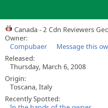
Skip
to
content
Canada - 2 Cdn Reviewers Ge
Owner:
Compubaer
Message this o
Released:
Thursday, March 6, 2008
Origin:
Toscana, Italy
Recently Spotted:
In the hands of the owner.