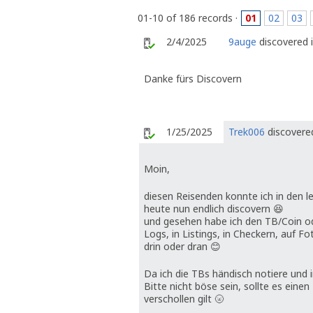
01-10 of 186 records ·
01
02
03
2/4/2025
9auge
discovered i
Danke fürs Discovern
1/25/2025
Trek006
discovered
Moin,
diesen Reisenden konnte ich in den 
heute nun endlich discovern 😆
und gesehen habe ich den TB/Coin ode
Logs, in Listings, in Checkern, auf F
drin oder dran 😊
Da ich die TBs händisch notiere und
Bitte nicht böse sein, sollte es einen
verschollen gilt 🌝