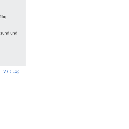
llig
gesund und
Visit Log