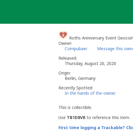
Skip
to
content
Roths Anniversary Event Geocoi
Owner:
Compubaer
Message this own
Released:
Thursday, August 20, 2020
Origin:
Berlin, Germany
Recently Spotted:
In the hands of the owner.
This is collectible.
Use
TB1D8VR
to reference this item.
First time logging a Trackable? Cli