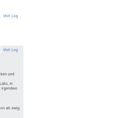
Visit Log
Visit Log
cken und
Labs, in
st irgendwo
hon als ewig