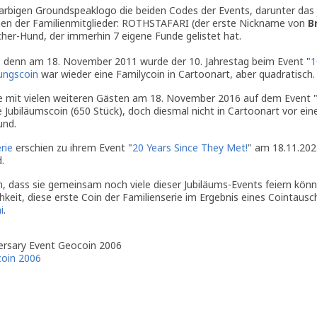
arbigen Groundspeaklogo die beiden Codes der Events, darunter das 
en der Familienmitglieder: ROTHSTAFARI (der erste Nickname von
B
r-Hund, der immerhin 7 eigene Funde gelistet hat.
n, denn am 18. November 2011 wurde der 10. Jahrestag beim Event "
1
ungscoin
war wieder eine Familycoin in Cartoonart, aber quadratisch.
ide mit vielen weiteren Gästen am 18. November 2016 auf dem Event 
ne Jubiläumscoin (650 Stück), doch diesmal nicht in Cartoonart vor ein
und.
rie
erschien zu ihrem Event "
20 Years Since They Met!
" am 18.11.202
.
n, dass sie gemeinsam noch viele dieser Jubiläums-Events feiern könn
hkeit, diese erste Coin der Familienserie im Ergebnis eines Cointausc
i
.
versary Event Geocoin 2006
coin 2006