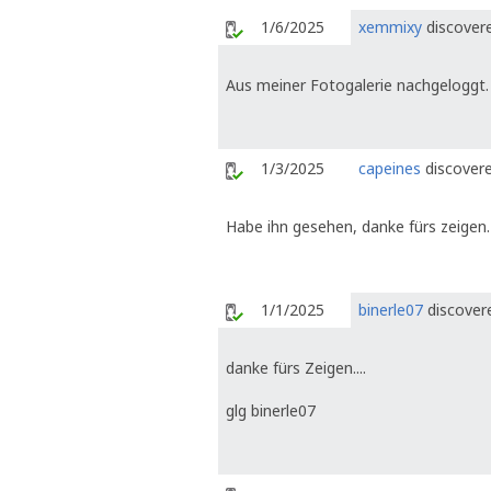
1/6/2025
xemmixy
discovere
Aus meiner Fotogalerie nachgeloggt.
1/3/2025
capeines
discovere
Habe ihn gesehen, danke fürs zeigen.
1/1/2025
binerle07
discovere
danke fürs Zeigen....
glg binerle07