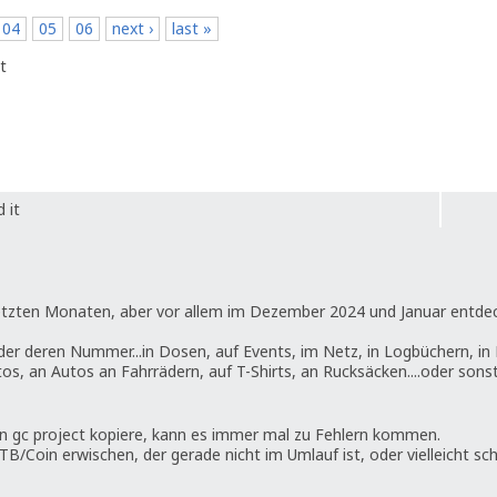
04
05
06
next ›
last »
t
 it
letzten Monaten, aber vor allem im Dezember 2024 und Januar entde
r deren Nummer...in Dosen, auf Events, im Netz, in Logbüchern, in 
otos, an Autos an Fahrrädern, auf T-Shirts, an Rucksäcken....oder son
 in gc project kopiere, kann es immer mal zu Fehlern kommen.
 TB/Coin erwischen, der gerade nicht im Umlauf ist, oder vielleicht sc