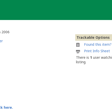
n 2006
Trackable Options
er
Found this item? 
Printable
Print Info Sheet
information
There is
1
user watchi
sheet
listing.
to
attach
to
Roths
Anniversary
Event
Geocoin
2006
ck here.