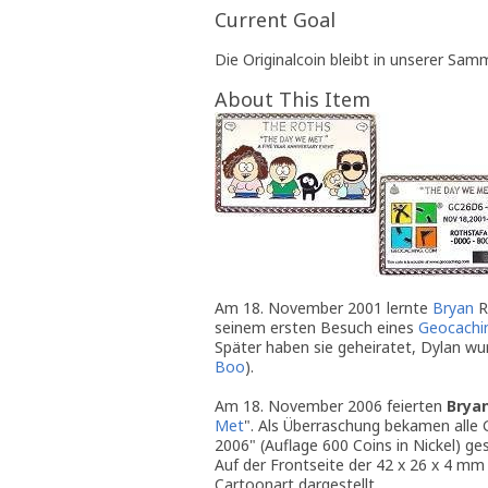
Current Goal
Die Originalcoin bleibt in unserer Sam
About This Item
Am 18. November 2001 lernte
Bryan
R
seinem ersten Besuch eines
Geocachi
Später haben sie geheiratet, Dylan wur
Boo
).
Am 18. November 2006 feierten
Brya
Met
". Als Überraschung bekamen alle 
2006" (Auflage 600 Coins in Nickel) ge
Auf der Frontseite der 42 x 26 x 4 m
Cartoonart dargestellt.