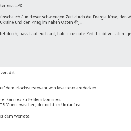
erreise....😎
che ich (...in dieser schwierigen Zeit durch die Energie Krise, den vö
 Ukraine und den Krieg im nahen Osten 🤢)...
altet durch, passt auf euch auf, habt eine gute Zeit, bleibt vor allem 
vered it
auf dem Blockwurstevent von lavette96 entdecken.
ere, kann es zu Fehlern kommen.
 TB/Coin erwischen, der nicht im Umlauf ist.
aus dem Werratal