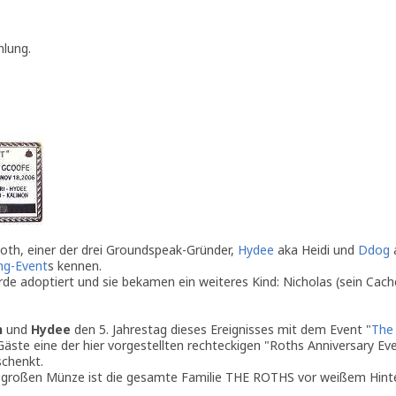
mlung.
oth, einer der drei Groundspeak-Gründer,
Hydee
aka Heidi und
Ddog
a
ng-Event
s kennen.
de adoptiert und sie bekamen ein weiteres Kind: Nicholas (sein Cache
n
und
Hydee
den 5. Jahrestag dieses Ereignisses mit dem Event "
The
Gäste eine der hier vorgestellten rechteckigen "Roths Anniversary E
schenkt.
m großen Münze ist die gesamte Familie THE ROTHS vor weißem Hinte