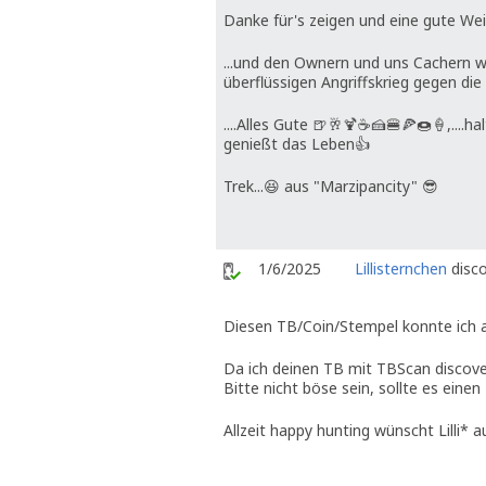
Danke für's zeigen und eine gute Weit
...und den Ownern und uns Cachern wüns
überflüssigen Angriffskrieg gegen die
....Alles Gute 🍺🥂🍹☕🍰🍔🍕🍩🍦,....h
genießt das Leben👍
Trek...😆 aus "Marzipancity" 😎
1/6/2025
Lillisternchen
disco
Diesen TB/Coin/Stempel konnte ich 
Da ich deinen TB mit TBScan discov
Bitte nicht böse sein, sollte es einen
Allzeit happy hunting wünscht Lilli* 