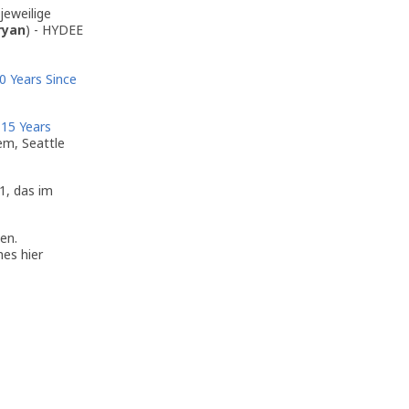
jeweilige
ryan
) - HYDEE
0 Years Since
"
15 Years
em, Seattle
1, das im
en.
hes hier