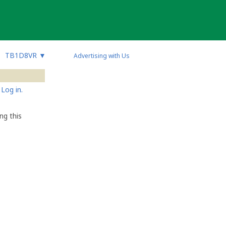
TB1D8VR
▼
Advertising with Us
Log in.
ng this