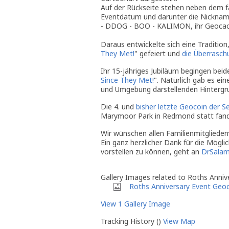
Auf der Rückseite stehen neben dem f
Eventdatum und darunter die Nicknam
- DDOG - BOO - KALIMON, ihr Geocache
Daraus entwickelte sich eine Traditio
They Met!
" gefeiert und
die Überrasch
Ihr 15-jähriges Jubiläum begingen be
Since They Met!
". Natürlich gab es ei
und Umgebung darstellenden Hintergr
Die 4. und
bisher letzte Geocoin der Se
Marymoor Park in Redmond statt fand
Wir wünschen allen Familienmitglieder
Ein ganz herzlicher Dank für die Möglic
vorstellen zu können, geht an
DrSalam
Gallery Images related to Roths Anni
Roths Anniversary Event Geo
View 1 Gallery Image
Tracking History ()
View Map